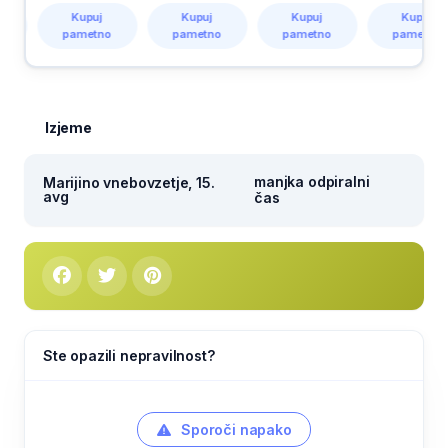
Kupuj
Kupuj
Kupuj
Kupuj
pametno
pametno
pametno
pametno
Izjeme
manjka odpiralni
Marijino vnebovzetje, 15.
avg
čas
Ste opazili nepravilnost?
Sporoči napako