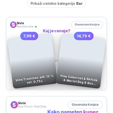
Prikaži celotno kategorijo
Bar
Sivix
Slovenske Konjice
Resnične cene
Kaj je ceneje?
14,79 €
7,99 €
VS
Vino Traminec alk. 12 %
vol. 0,75 L
Vino Cabernet & Refošk & Merlot Bag & Box alk.11,5 % vol. 5 L
Sivix
Slovenske Konjice
Real Prices. Real Data
Kako pameten kupec