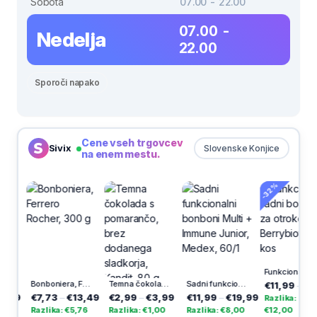
Sobota
07.00 - 22.00
07.00 -
Nedelja
22.00
Sporoči napako
Cene vseh trgovcev
Sivix
Slovenske Konjice
na enem mestu.
-32%
Funkcionalni sadni bonboni za otroke Berrybiotic, 60 kos
agodičevja, 400 g
Bonboniera, Ferrero Rocher, 300 g
Temna čokolada s pomarančo, brez dodanega sladkorja, Kandit, 80 g
Sadni funkcionalni bonboni Multi + Immune Junior, Medex, 60/1
€11,99
–
€23,
99
€7,73
–
€13,49
€2,99
–
€3,99
€11,99
–
€19,99
Razlika:
Razlika: €5,76
Razlika: €1,00
Razlika: €8,00
€12,00