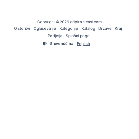
Copyright © 2026
odpiralnicasi.com
O storitvi
Oglaševanje
Kategorije
Katalog
Države
Kraji
Podjetja
Splošni pogoji
Slovenščina
English