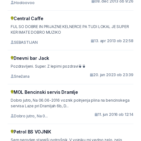
08. dec 2013 ob 9:26
Hooloovoo
Central Caffe
FUL SO DOBRE IN PRIJAZNE KELNERCE PA TUDI LOKAL JE SUPER
KER IMATE DOBRO MUZIKO
13. apr 2013 ob 22:58
SEBASTIJAN
Dnevni bar Jack
Pozdravljeni. Super. Z lepimi pozdravi🍵🍵
20. jan 2023 ob 23:39
Snežana
MOL Bencinski servis Dramlje
Dobro jutro, Na 06.06-2016 voznik polnjenja plina na bencinskega
servisa Laze pri Dramljah 6b, D...
11. jun 2016 ob 12:14
Dobro jutro, Na 0...
Petrol BS VOJNIK
Sem neroden starejši potrošnik. V vojniku mi vedno zelo, zelo