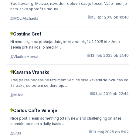
Spoštovani g. Matvoz, navedeni delovni čas je točen. Vaše mnenje
nam lahko sporočite tudi na ...
05. apr 2018 ob 10:40
MOL Michaela
Gostilna Grof
Ni mnenje, je pa prošnja. Jutri, torej v petek, 14.2.2025 bi z ženo
želela priti na kosilo med 14...
13. feb 2025 ob 21:40
Vladko Horvat
Kavarna Vransko
Zdaj pa res necesa ne razumem vec..ce pise kavarni delovni cas do
22..zakaj se potem se derejejo ...
01. jul 2019 ob 22:44
Milica
Carlos Caffe Velenje
Nice post. I learn something totally new and challenging on sites I
stumbleupon on a daily basis....
19. maj 2025 ob 5:02
Elvis