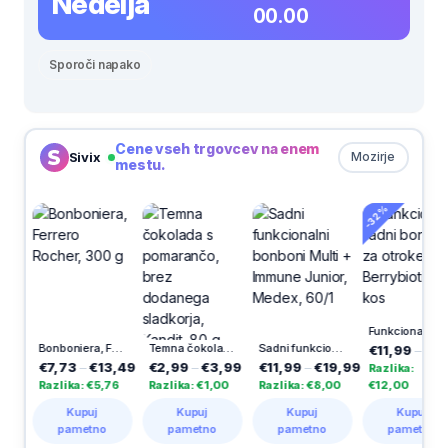
Nedelja
00.00
Sporoči napako
Cene vseh trgovcev na enem
Sivix
Mozirje
mestu.
-32%
Funkcionalni sadni bonboni za otroke Berrybiotic, 60 kos
Bonboniera, Ferrero Rocher, 300 g
Temna čokolada s pomarančo, brez dodanega sladkorja, Kandit, 80 g
Sadni funkcionalni bonboni Multi + Immune Junior, Medex, 60/1
€11,99
–
€23,9
9
€7,73
–
€13,49
€2,99
–
€3,99
€11,99
–
€19,99
Razlika:
Razlika: €5,76
Razlika: €1,00
Razlika: €8,00
€12,00
Kupuj
Kupuj
Kupuj
Kupuj
pametno
pametno
pametno
pametno