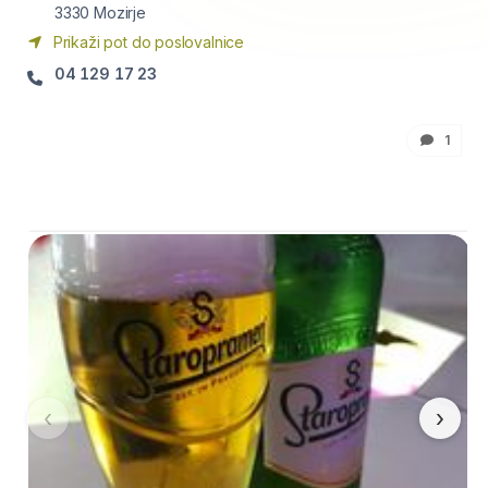
3330
Mozirje
Prikaži pot do poslovalnice
04 129 17 23
1
‹
›