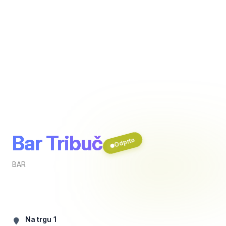
Bar Tribuč
Odprto
BAR
Na trgu 1