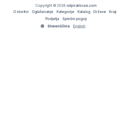
Copyright © 2026
odpiralnicasi.com
O storitvi
Oglaševanje
Kategorije
Katalog
Države
Kraji
Podjetja
Splošni pogoji
Slovenščina
English