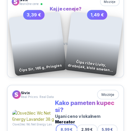
Mozirje
Resnične cene
Kaj je ceneje?
1,49 €
3,39 €
VS
Čips rižev Livity, drobnjak, kisla smetana,
Čips Sir, 165 g, Pringles
60 g
Sivix
Mozirje
Real Prices. Real Data
Kako pameten kupec
si?
Ugani ceno v lokalnem
Mercator
Osvežilec Wc Net Energy Lavander 38 g
2,99 €
8,99 €
5,99 €