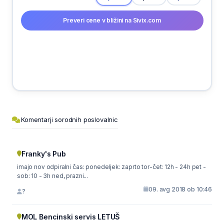
Preveri cene v bližini na Sivix.com
Komentarji sorodnih poslovalnic
Franky's Pub
imajo nov odpiralni čas: ponedeljek: zaprto tor-čet: 12h - 24h pet -
sob: 10 - 3h ned, prazni...
09. avg 2018 ob 10:46
?
MOL Bencinski servis LETUŠ