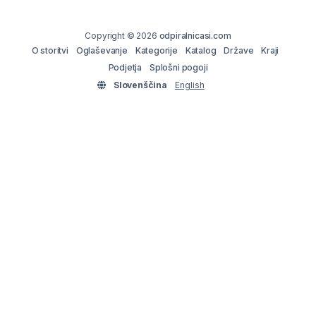
Copyright © 2026
odpiralnicasi.com
O storitvi
Oglaševanje
Kategorije
Katalog
Države
Kraji
Podjetja
Splošni pogoji
Slovenščina
English