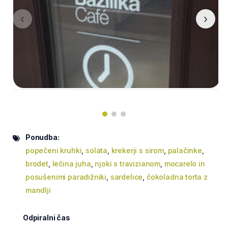
‹
›
Ponudba:
popečeni kruhki
,
solata
,
krekerji s sirom
,
palačinke
,
brodet
,
lečina juha
,
njoki s travizianom
,
mocarelo in
posušenimi paradižniki
,
sardelice
,
čokoladna torta z
mandlji
Odpiralni čas