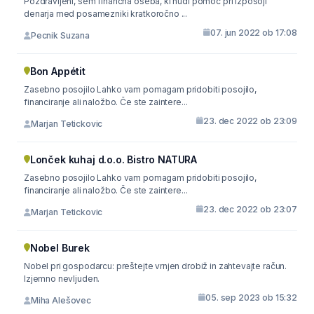
Pozdravljeni, sem finančna oseba, ki nudi pomoč pri izposoji
denarja med posamezniki kratkoročno ...
07. jun 2022 ob 17:08
Pecnik Suzana
Bon Appétit
Zasebno posojilo Lahko vam pomagam pridobiti posojilo,
financiranje ali naložbo. Če ste zaintere...
23. dec 2022 ob 23:09
Marjan Tetickovic
Lonček kuhaj d.o.o. Bistro NATURA
Zasebno posojilo Lahko vam pomagam pridobiti posojilo,
financiranje ali naložbo. Če ste zaintere...
23. dec 2022 ob 23:07
Marjan Tetickovic
Nobel Burek
Nobel pri gospodarcu: preštejte vrnjen drobiž in zahtevajte račun.
Izjemno nevljuden.
05. sep 2023 ob 15:32
Miha Alešovec