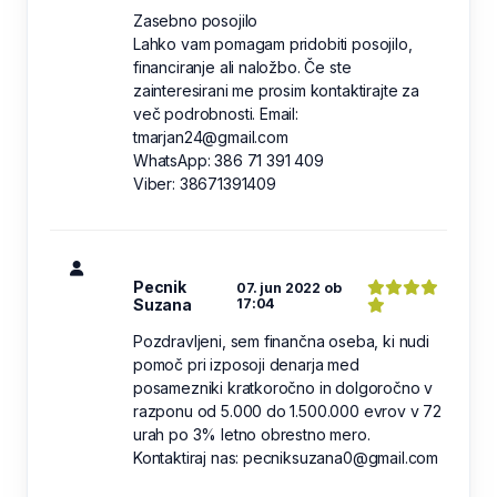
Zasebno posojilo
Lahko vam pomagam pridobiti posojilo,
financiranje ali naložbo. Če ste
zainteresirani me prosim kontaktirajte za
več podrobnosti. Email:
tmarjan24@gmail.com
WhatsApp: 386 71 391 409
Viber: 38671391409
Pecnik
07. jun 2022 ob
Suzana
17:04
Pozdravljeni, sem finančna oseba, ki nudi
pomoč pri izposoji denarja med
posamezniki kratkoročno in dolgoročno v
razponu od 5.000 do 1.500.000 evrov v 72
urah po 3% letno obrestno mero.
Kontaktiraj nas: pecniksuzana0@gmail.com