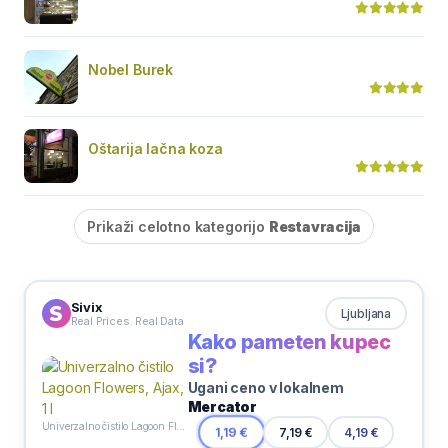
Nobel Burek
Oštarija lačna koza
Prikaži celotno kategorijo
Restavracija
Sivix
Ljubljana
Real Prices. Real Data
Kako pameten kupec
si?
Ugani ceno v lokalnem
Mercator
Univerzalno čistilo Lagoon Flowers, Ajax, 1 l
7,19 €
1,19 €
4,19 €