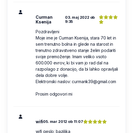
Curman
03. maj 2022 ob
Ksenija
9:35
Pozdravljeni
Moje ime je Curman Ksenija, stara 70 let in
sem trenutno bolna in glede na starost in
trenutno zdravstveno stanje želim podariti
svoje premoženje. Imam veliko vsoto
600.000 evrov, ki bi vam jo rad dal na
razpolago z donacijo, da bi lahko opravljali
dela dobre volje.
Elektronski naslov: curmank39@gmail.com
Prosim odgovori mi
wifi
05. mar 2012 ob 11:07
wifi geslo: bazilika