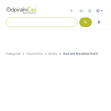
Kategorije
Prenočišče
Bohinj
Bed and Breakfast Rožič