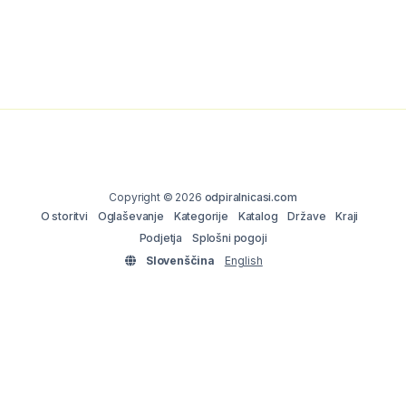
Copyright © 2026
odpiralnicasi.com
O storitvi
Oglaševanje
Kategorije
Katalog
Države
Kraji
Podjetja
Splošni pogoji
Slovenščina
English