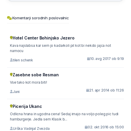
Komentarji sorodnih poslovalnic
Hotel Center Bohinjsko Jezero
Kava najslabsa kar sem jo kadarkoli pil kot bi nekdo jajca not
namocu
10. avg 2017 ob 9:19
tilen schenk
Zasebne sobe Resman
Vse tako kot mora biti!
21. apr 2014 ob 11:26
Jani
Picerija Ukanc
Odlicna hrana in ugodna cena! Sedaj imajo na voljo poleg pic tudi
hamburgerje. Jedla sem Klasik b...
02. okt 2016 ob 15:00
Urška Vadnjal Zvezda