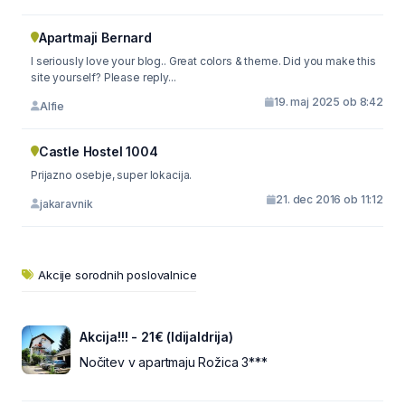
Apartmaji Bernard
I seriously love your blog.. Great colors & theme. Did you make this
site yourself? Please reply...
19. maj 2025 ob 8:42
Alfie
Castle Hostel 1004
Prijazno osebje, super lokacija.
21. dec 2016 ob 11:12
jakaravnik
Akcije sorodnih poslovalnice
Akcija!!! - 21€ (IdijaIdrija)
Nočitev v apartmaju Rožica 3***