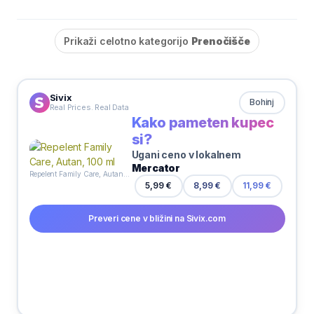
Prikaži celotno kategorijo
Prenočišče
Sivix
Bohinj
Real Prices. Real Data
Kako pameten kupec
si?
Ugani ceno v lokalnem
Mercator
Repelent Family Care, Autan, 100 ml
5,99 €
8,99 €
11,99 €
Preveri cene v bližini na Sivix.com