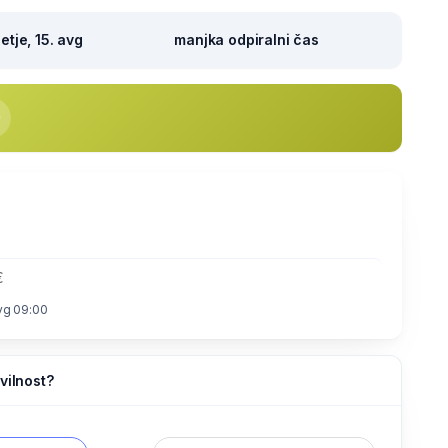
tje, 15. avg
manjka odpiralni čas
€
vg 09:00
vilnost?