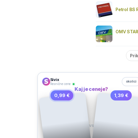
Petrol BS
OMV STAR
Pri
Sivix
okolici
Resnične cene
Kaj je ceneje?
0,99 €
1,39 €
VS