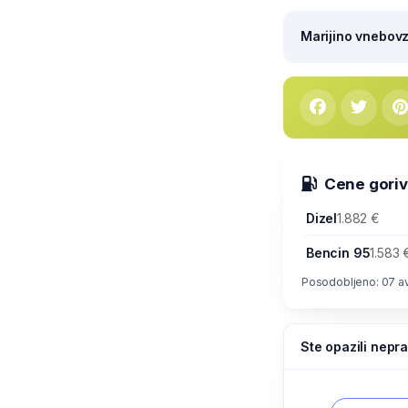
Marijino vnebovze
Cene goriv
Dizel
1.882 €
Bencin 95
1.583 
Posodobljeno: 07 a
Ste opazili nepra