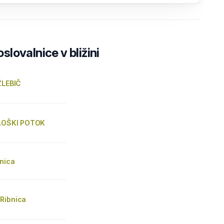
lovalnice v bližini
ŽLEBIČ
 LOŠKI POTOK
nica
Ribnica