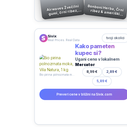
Airwaves Žvečilni
gumi, črni ribez,
Bonboni Herba, Črni ribez & ameriški slamnik, Šumi, 90 g
vitamin C, 14 g
Sivix
tvoji okolici
Real Prices. Real Data
Kako pameten
kupec si?
Ugani ceno v lokalnem
Mercator
2,89 €
8,99 €
Bio pirina polnozrnata moka, Vila Natura, 1 kg
5,89 €
Preveri cene v bližini na Sivix.com