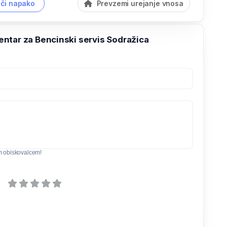
či napako
Prevzemi urejanje vnosa
ntar za Bencinski servis Sodražica
m obiskovalcem!