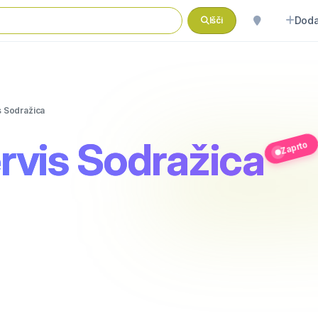
Doda
Išči
s Sodražica
rvis Sodražica
Zaprto