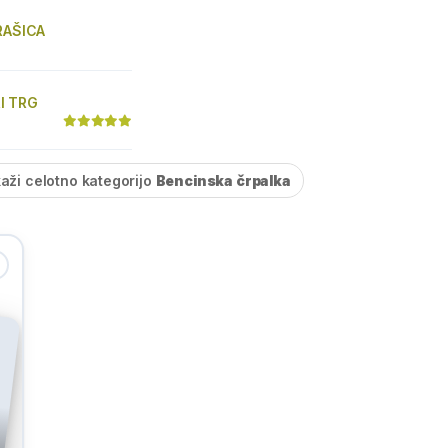
 RAŠICA
I TRG
kaži celotno kategorijo
Bencinska črpalka