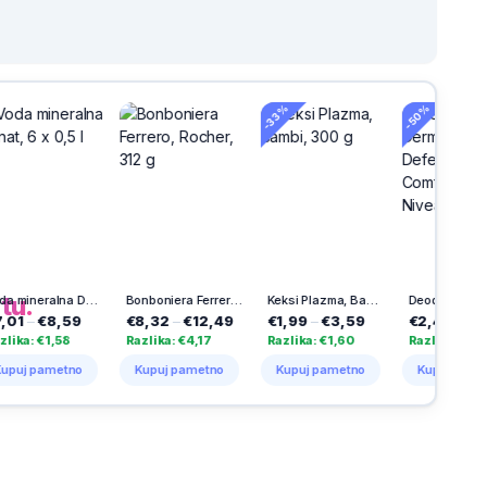
-33%
-50%
h
na
tu.
Voda mineralna Donat, 6 x 0,5 l
Bonboniera Ferrero, Rocher, 312 g
Keksi Plazma, Bambi, 300 g
Deodorant Derma Control, Defend Extra Comfort, stik, Nivea, 50 ml
8,59
€8,32
–
€12,49
€1,99
–
€3,59
€2,45
–
€4,19
,58
Razlika: €4,17
Razlika: €1,60
Razlika: €1,74
metno
Kupuj pametno
Kupuj pametno
Kupuj pametno