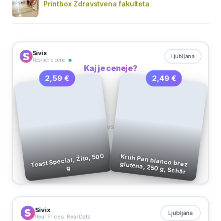
Printbox Zdravstvena fakulteta
Sivix
Ljubljana
Resnične cene
Kaj je ceneje?
2,49 €
2,59 €
VS
Toast Special, Žito, 500
Kruh Pan blanco brez glutena, 250 g, Schär
g
Sivix
Ljubljana
Real Prices. Real Data