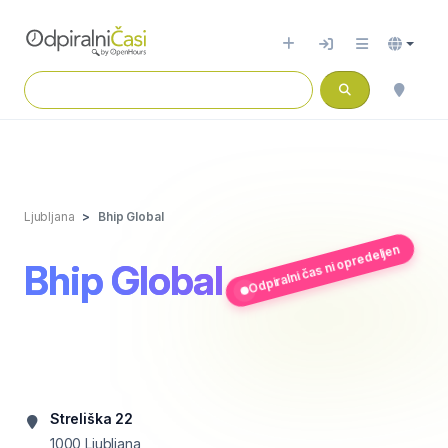
Ljubljana
Bhip Global
Odpiralni čas ni opredeljen
Bhip Global
Streliška 22
1000
Ljubljana