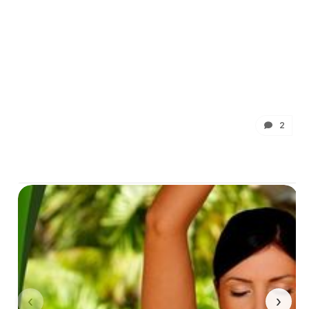
2
‹
›