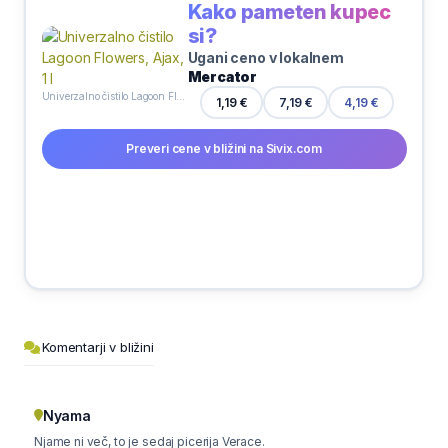
Kako pameten kupec
si?
Ugani ceno v lokalnem
Mercator
Univerzalno čistilo Lagoon Flowers, Ajax, 1 l
1,19 €
7,19 €
4,19 €
Preveri cene v bližini na Sivix.com
Komentarji v bližini
Nyama
Njame ni več, to je sedaj picerija Verace.