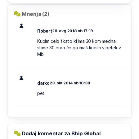
Mnenja (2)
Robert
28. avg 2018 ob 17:19
Kupim celo škatlo ki ima 30 kom medna
stane 30 euro če ga imaš kupim v petek v
Mb
darko
23. okt 2014 ob 10:38
pet
Dodaj komentar za Bhip Global