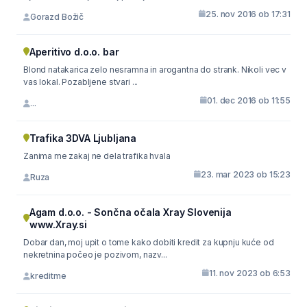
25. nov 2016 ob 17:31
Gorazd Božič
Aperitivo d.o.o. bar
Blond natakarica zelo nesramna in arogantna do strank. Nikoli vec v
vas lokal. Pozabljene stvari ...
01. dec 2016 ob 11:55
...
Trafika 3DVA Ljubljana
Zanima me zakaj ne dela trafika hvala
23. mar 2023 ob 15:23
Ruza
Agam d.o.o. - Sončna očala Xray Slovenija
www.Xray.si
Dobar dan, moj upit o tome kako dobiti kredit za kupnju kuće od
nekretnina počeo je pozivom, nazv...
11. nov 2023 ob 6:53
kreditme