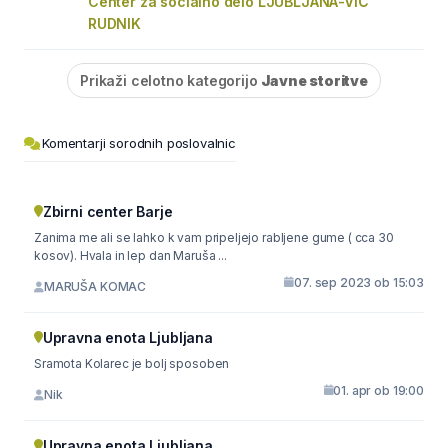
Center za socialno delo LJUBLJANA-VIČ
RUDNIK
Prikaži celotno kategorijo
Javne storitve
Komentarji sorodnih poslovalnic
Zbirni center Barje
Zanima me ali se lahko k vam pripeljejo rabljene gume ( cca 30
kosov). Hvala in lep dan Maruša ...
07. sep 2023 ob 15:03
MARUŠA KOMAC
Upravna enota Ljubljana
Sramota Kolarec je bolj sposoben
01. apr ob 19:00
Nik
Upravna enota Ljubljana