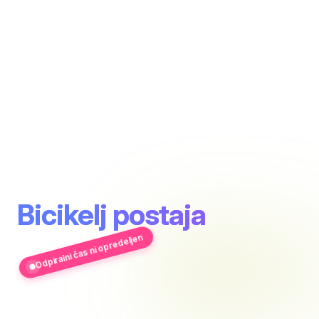
Bicikelj postaja
Odpiralni čas ni opredeljen