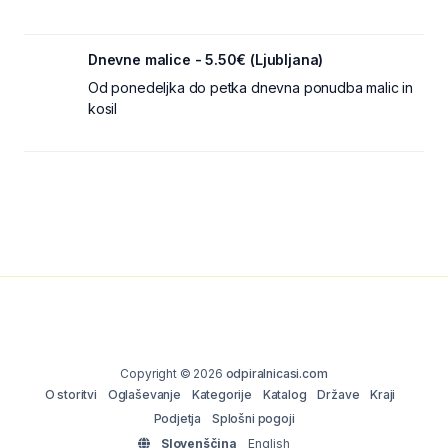
Dnevne malice - 5.50€ (Ljubljana)
Od ponedeljka do petka dnevna ponudba malic in
kosil
Copyright © 2026
odpiralnicasi.com
O storitvi
Oglaševanje
Kategorije
Katalog
Države
Kraji
Podjetja
Splošni pogoji
Slovenščina
English