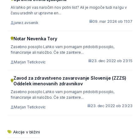
Ali lahko pri vas naročim nov potni list? Ali je mogoče tudi na Igu v
času uradnih ur upravne en...
09. mar 2024 ob 11:07
janez.avsenik
Notar Nevenka Tory
Zasebno posojilo Lahko vam pomagam pridobiti posojilo,
financiranje ali naložbo. Če ste zaintere...
23. dec 2022 ob 23:15
Marjan Tetickovic
Zavod za zdravstveno zavarovanje Slovenije (ZZZS)
Oddelek imenovanih zdravnikov
Zasebno posojilo Lahko vam pomagam pridobiti posojilo,
financiranje ali naložbo. Če ste zaintere...
23. dec 2022 ob 23:23
Marjan Tetickovic
Akcije v bližini