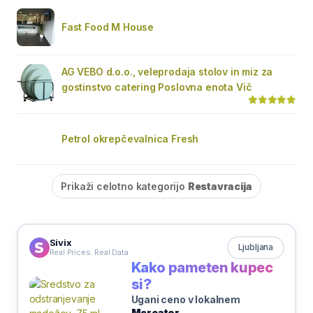
Fast Food M House
AG VEBO d.o.o., veleprodaja stolov in miz za
gostinstvo catering Poslovna enota Vič
Petrol okrepčevalnica Fresh
Prikaži celotno kategorijo
Restavracija
Sivix
Ljubljana
Real Prices. Real Data
Kako pameten kupec
si?
Ugani ceno v lokalnem
Mercator