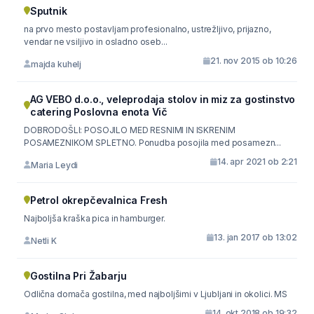
Sputnik
na prvo mesto postavljam profesionalno, ustrežljivo, prijazno,
vendar ne vsiljivo in osladno oseb...
21. nov 2015 ob 10:26
majda kuhelj
AG VEBO d.o.o., veleprodaja stolov in miz za gostinstvo
catering Poslovna enota Vič
DOBRODOŠLI: POSOJILO MED RESNIMI IN ISKRENIM
POSAMEZNIKOM SPLETNO. Ponudba posojila med posamezn...
14. apr 2021 ob 2:21
Maria Leydi
Petrol okrepčevalnica Fresh
Najboljša kraška pica in hamburger.
13. jan 2017 ob 13:02
Netli K
Gostilna Pri Žabarju
Odlična domača gostilna, med najboljšimi v Ljubljani in okolici. MS
14. okt 2018 ob 19:32