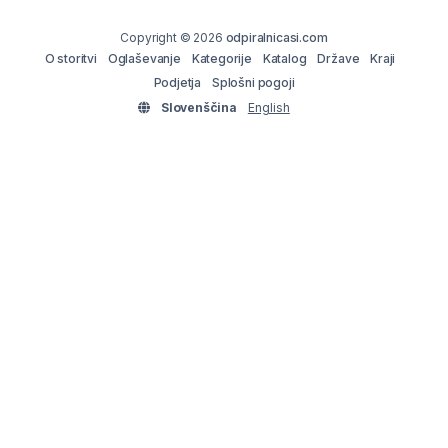
Copyright © 2026
odpiralnicasi.com
O storitvi
Oglaševanje
Kategorije
Katalog
Države
Kraji
Podjetja
Splošni pogoji
Slovenščina
English