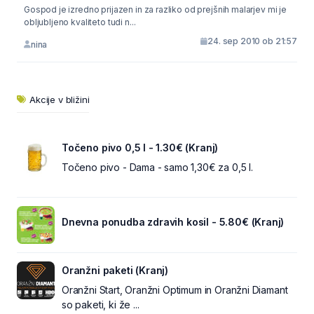
Gospod je izredno prijazen in za razliko od prejšnih malarjev mi je
obljubljeno kvaliteto tudi n...
24. sep 2010 ob 21:57
nina
Akcije v bližini
Točeno pivo 0,5 l - 1.30€ (Kranj)
Točeno pivo - Dama - samo 1,30€ za 0,5 l.
Dnevna ponudba zdravih kosil - 5.80€ (Kranj)
Oranžni paketi (Kranj)
Oranžni Start, Oranžni Optimum in Oranžni Diamant
so paketi, ki že ...