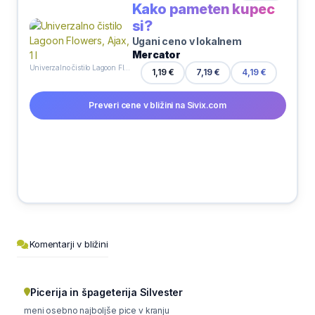
Kako pameten kupec
si?
Ugani ceno v lokalnem
Mercator
Univerzalno čistilo Lagoon Flowers, Ajax, 1 l
1,19 €
7,19 €
4,19 €
Preveri cene v bližini na Sivix.com
Komentarji v bližini
Picerija in špageterija Silvester
meni osebno najboljše pice v kranju