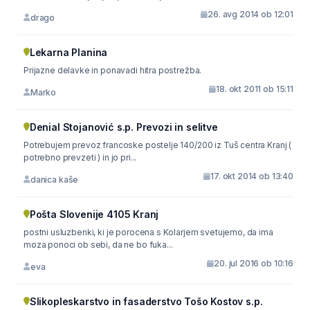
26. avg 2014 ob 12:01
drago
Lekarna Planina
Prijazne delavke in ponavadi hitra postrežba.
18. okt 2011 ob 15:11
Marko
Denial Stojanović s.p. Prevozi in selitve
Potrebujem prevoz francoske postelje 140/200 iz Tuš centra Kranj (
potrebno prevzeti ) in jo pri...
17. okt 2014 ob 13:40
danica kaše
Pošta Slovenije 4105 Kranj
postni usluzbenki, ki je porocena s Kolarjem svetujemo, da ima
moza ponoci ob sebi, da ne bo fuka...
20. jul 2016 ob 10:16
eva
Slikopleskarstvo in fasaderstvo Tošo Kostov s.p.