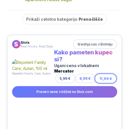
Prikaži celotno kategorijo
Prenočišče
Sivix
Srednja vas v Bohinju
Real Prices. Real Data
Kako pameten kupec
si?
Ugani ceno v lokalnem
Mercator
Repelent Family Care, Autan, 100 ml
5,99 €
8,99 €
11,99 €
Preveri cene v bližini na Sivix.com