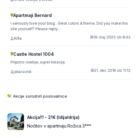
Apartmaji Bernard
I seriously love your blog.. Great colors & theme. Did you make this
site yourself? Please reply...
19. maj 2025 ob 8:42
Alfie
Castle Hostel 1004
Prijazno osebje, super lokacija.
21. dec 2016 ob 11:12
jakaravnik
Akcije sorodnih poslovalnice
Akcija!!! - 21€ (IdijaIdrija)
Nočitev v apartmaju Rožica 3***