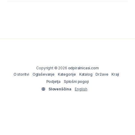
Copyright © 2026
odpiralnicasi.com
O storitvi
Oglaševanje
Kategorije
Katalog
Države
Kraji
Podjetja
Splošni pogoji
Slovenščina
English