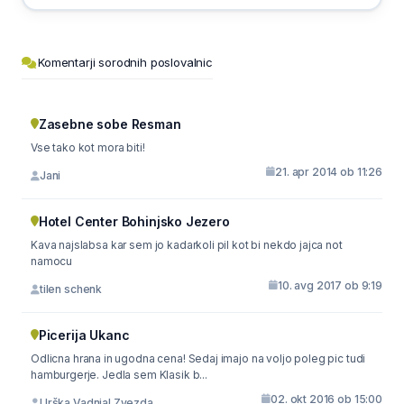
Komentarji sorodnih poslovalnic
Zasebne sobe Resman
Vse tako kot mora biti!
21. apr 2014 ob 11:26
Jani
Hotel Center Bohinjsko Jezero
Kava najslabsa kar sem jo kadarkoli pil kot bi nekdo jajca not
namocu
10. avg 2017 ob 9:19
tilen schenk
Picerija Ukanc
Odlicna hrana in ugodna cena! Sedaj imajo na voljo poleg pic tudi
hamburgerje. Jedla sem Klasik b...
02. okt 2016 ob 15:00
Urška Vadnjal Zvezda