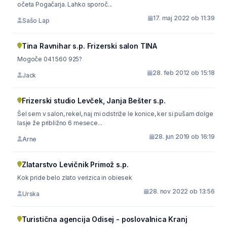
očeta Pogačarja. Lahko sporoč...
17. maj 2022 ob 11:39
Sašo Lap
Tina Ravnihar s.p. Frizerski salon TINA
Mogoče 041 560 925?
28. feb 2012 ob 15:18
Jack
Frizerski studio Levček, Janja Bešter s.p.
Šel sem v salon, rekel, naj mi odstriže le konice, ker si pušam dolge
lasje že približno 6 mesece...
28. jun 2019 ob 16:19
Arne
Zlatarstvo Levičnik Primož s.p.
Kok pride belo zlato verizica in obiesek
28. nov 2022 ob 13:56
Urska
Turistična agencija Odisej - poslovalnica Kranj