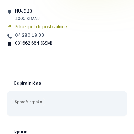
HUJE 23
4000
KRANJ
Prikaži pot do poslovalnice
04 280 18 00
031 662 684
(GSM)
Odpiralni čas
Sporoči napako
Izjeme