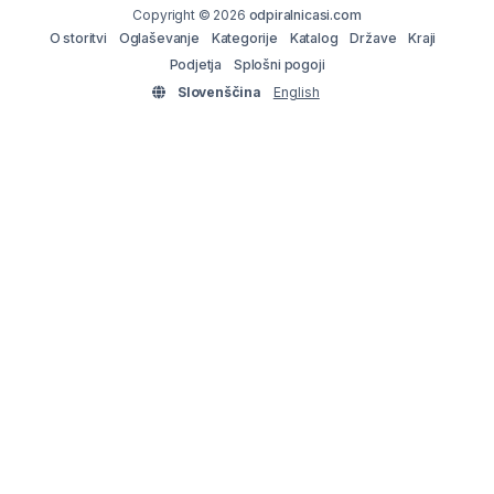
Copyright © 2026
odpiralnicasi.com
O storitvi
Oglaševanje
Kategorije
Katalog
Države
Kraji
Podjetja
Splošni pogoji
Slovenščina
English