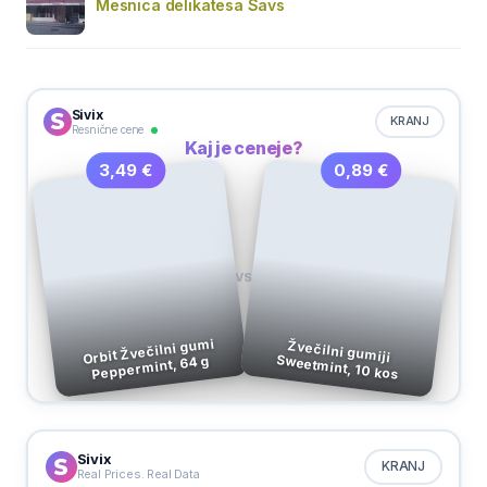
Mesnica delikatesa Šavs
Sivix
KRANJ
Resnične cene
Kaj je ceneje?
0,89 €
3,49 €
VS
Orbit Žvečilni gumi
Žvečilni gumiji
Sweetmint, 10 kos
Peppermint, 64 g
Sivix
KRANJ
Real Prices. Real Data