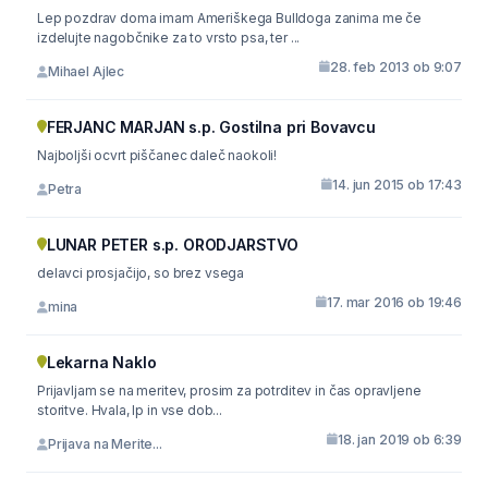
Lep pozdrav doma imam Ameriškega Bulldoga zanima me če
izdelujte nagobčnike za to vrsto psa, ter ...
28. feb 2013 ob 9:07
Mihael Ajlec
FERJANC MARJAN s.p. Gostilna pri Bovavcu
Najboljši ocvrt piščanec daleč naokoli!
14. jun 2015 ob 17:43
Petra
LUNAR PETER s.p. ORODJARSTVO
delavci prosjačijo, so brez vsega
17. mar 2016 ob 19:46
mina
Lekarna Naklo
Prijavljam se na meritev, prosim za potrditev in čas opravljene
storitve. Hvala, lp in vse dob...
18. jan 2019 ob 6:39
Prijava na Merite...