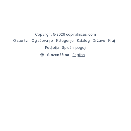
Copyright © 2026
odpiralnicasi.com
O storitvi
Oglaševanje
Kategorije
Katalog
Države
Kraji
Podjetja
Splošni pogoji
Slovenščina
English