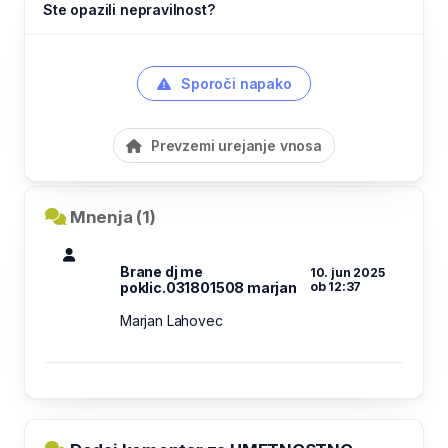
Ste opazili nepravilnost?
Sporoči napako
Prevzemi urejanje vnosa
Mnenja (1)
Brane dj me
10. jun 2025
poklic.031801508 marjan
ob 12:37
Marjan Lahovec