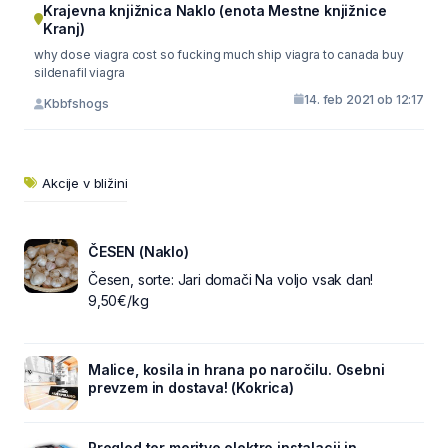
Krajevna knjižnica Naklo (enota Mestne knjižnice
Kranj)
why dose viagra cost so fucking much ship viagra to canada buy
sildenafil viagra
14. feb 2021 ob 12:17
Kbbfshogs
Akcije v bližini
ČESEN (Naklo)
Česen, sorte: Jari domači Na voljo vsak dan!
9,50€/kg
Malice, kosila in hrana po naročilu. Osebni
prevzem in dostava! (Kokrica)
Pregled ter meritve elektro instalacij in