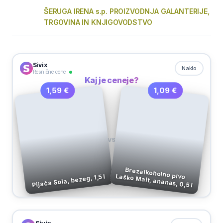
ŠERUGA IRENA s.p. PROIZVODNJA GALANTERIJE,
TRGOVINA IN KNJIGOVODSTVO
Sivix
Naklo
Resnične cene
Kaj je ceneje?
1,09 €
1,59 €
VS
Brezalkoholno pivo Laško Malt, ananas, 0,5 l
Pijača Sola, bezeg, 1,5 l
Sivix