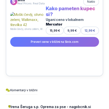
Naklo
Real Prices. Real Data
Kako pameten kupec
si?
Ugani ceno v lokalnem
Mercator
Moški čevlji, olivno zeleni, Walkmaxx, številka 42
15,99 €
9,99 €
12,99 €
Preveri cene v bližini na Sivix.com
Komentarji v bližini
Irena Šeruga s.p. Oprema za pse - nagobcnik.si