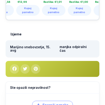
,58
€12,99
Razlika: €1,01
Razlika: €1,00
Razlika: €1,
Kupuj
Kupuj
Kupuj
Kupuj
o
pametno
pametno
pametno
pametno
Izjeme
manjka odpiralni
Marijino vnebovzetje, 15.
avg
čas
Ste opazili nepravilnost?
Sporoči napako