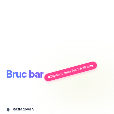
Zaprto (odpira čez 3 h 59 min)
Bruc bar
Razlagova 9