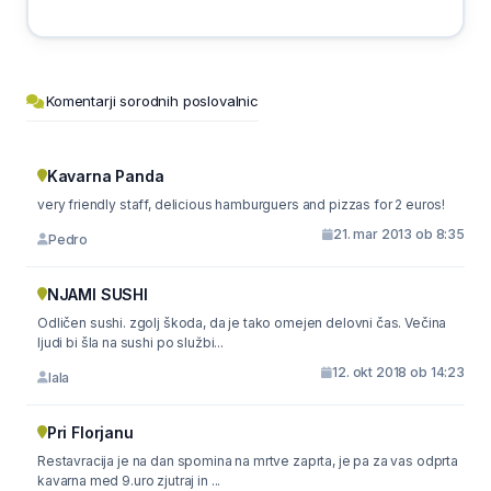
Komentarji sorodnih poslovalnic
Kavarna Panda
very friendly staff, delicious hamburguers and pizzas for 2 euros!
21. mar 2013 ob 8:35
Pedro
NJAMI SUSHI
Odličen sushi. zgolj škoda, da je tako omejen delovni čas. Večina
ljudi bi šla na sushi po službi...
12. okt 2018 ob 14:23
lala
Pri Florjanu
Restavracija je na dan spomina na mrtve zaprta, je pa za vas odprta
kavarna med 9.uro zjutraj in ...