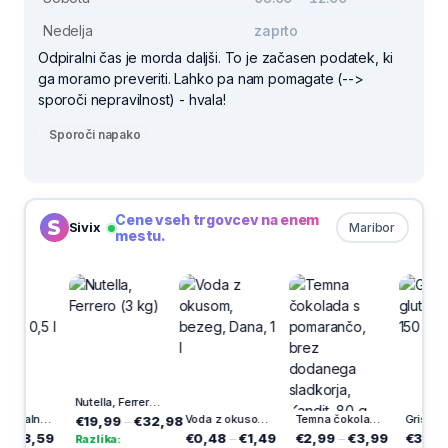
Nedelja
zaprto
Odpiralni čas je morda daljši. To je začasen podatek, ki
ga moramo preveriti. Lahko pa nam pomagate (-->
sporoči nepravilnost) - hvala!
Sporoči napako
Cene vseh trgovcev na enem
Sivix
Maribor
mestu.
Nutella, Ferrero (3 kg)
Voda mineralna Donat, 6 x 0,5 l
Voda z okusom, bezeg, Dana, 1 l
Temna čokolada s pomarančo, brez dodanega sladkorja, Kandit, 80 g
€19,99
–
€32,98
8,59
€0,48
–
€1,49
€2,99
–
€3,99
€3,93
–
€4
Razlika: