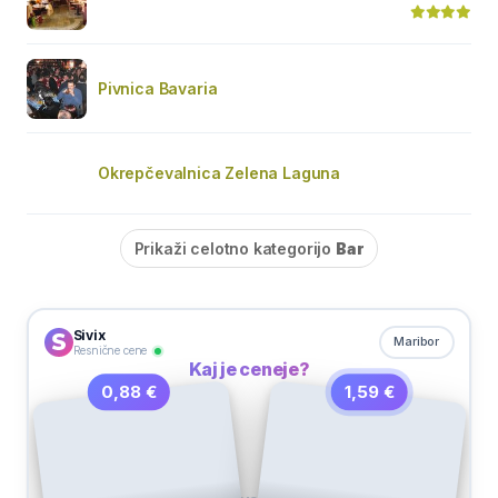
Pivnica Bavaria
Okrepčevalnica Zelena Laguna
Prikaži celotno kategorijo
Bar
Sivix
Maribor
Resnične cene
Kaj je ceneje?
1,59 €
0,88 €