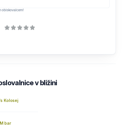
m obiskovalcem!
lovalnice v bližini
s Kolosej
M bar