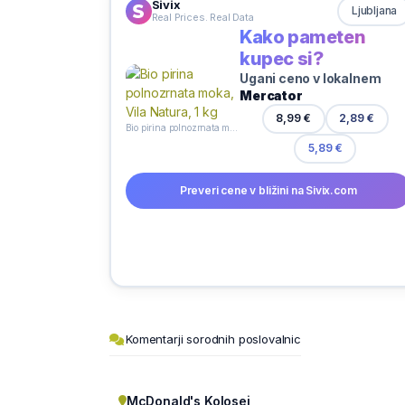
Sivix
Ljubljana
Real Prices. Real Data
Kako pameten
kupec si?
Ugani ceno v lokalnem
Mercator
2,89 €
8,99 €
Bio pirina polnozrnata moka, Vila Natura, 1 kg
5,89 €
Preveri cene v bližini na Sivix.com
Komentarji sorodnih poslovalnic
McDonald's Kolosej