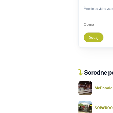
Mnenje bo vidno vse
Ocena
Sorodne pos
McDonald'
SOBA'ROO