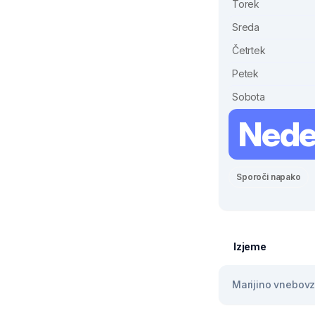
Torek
Sreda
Četrtek
Petek
Sobota
Nede
Sporoči napako
Izjeme
Marijino vnebovze