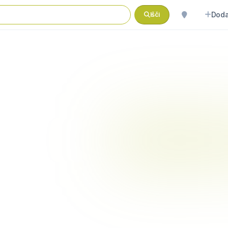
Doda
Išči