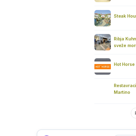
Steak Hou
Ribja Kuhn
sveže mor
Hot Horse
Restavraci
Martino