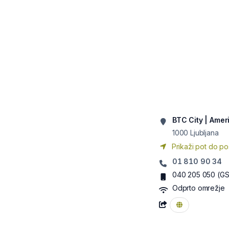
BTC City | Amer
1000
Ljubljana
Prikaži pot do po
01 810 90 34
040 205 050
(G
Odprto omrežje