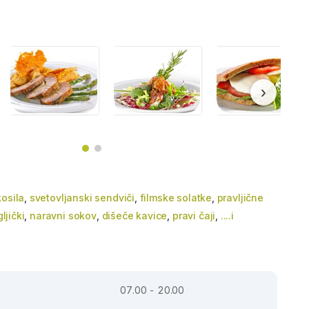
›
osila
,
svetovljanski sendviči
,
filmske solatke
,
pravljične
ljički
,
naravni sokov
,
dišeče kavice
,
pravi čaji
,
....i
07.00 - 20.00