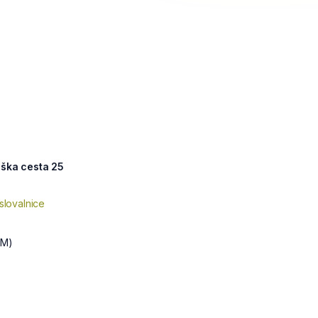
iška cesta 25
slovalnice
SM)