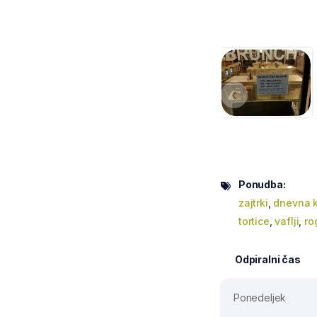
‹
Ponudba:
zajtrki
,
dnevna k
tortice
,
vaflji
,
rog
Odpiralni čas
Ponedeljek