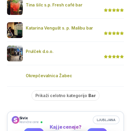
Tina šilc s.p. Fresh café bar
Katarina Vengušt s. p. Malibu bar
Prulček d.o.o.
Okrepčevalnica Žabec
Prikaži celotno kategorijo
Bar
Sivix
LJUBLJANA
Resnične cene
Kaj je ceneje?