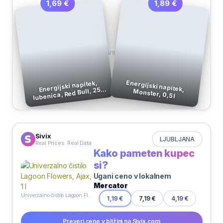
1,89 €
1,69 €
VS
Energijski napitek,
Energijski napitek,
lubenica, Red Bull, 250
Monster, 0,5 l
ml
Sivix
LJUBLJANA
Real Prices. Real Data
Kako pameten kupec
si?
Ugani ceno v lokalnem
Mercator
Univerzalno čistilo Lagoon Flowers, Ajax, 1 l
7,19 €
1,19 €
4,19 €
Preveri cene v bližini na Sivix.com