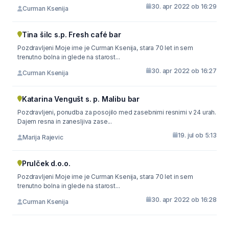
30. apr 2022 ob 16:29
Curman Ksenija
Tina šilc s.p. Fresh café bar
Pozdravljeni Moje ime je Curman Ksenija, stara 70 let in sem
trenutno bolna in glede na starost...
30. apr 2022 ob 16:27
Curman Ksenija
Katarina Vengušt s. p. Malibu bar
Pozdravljeni, ponudba za posojilo med zasebnimi resnimi v 24 urah.
Dajem resna in zanesljiva zase...
19. jul ob 5:13
Marija Rajevic
Prulček d.o.o.
Pozdravljeni Moje ime je Curman Ksenija, stara 70 let in sem
trenutno bolna in glede na starost...
30. apr 2022 ob 16:28
Curman Ksenija