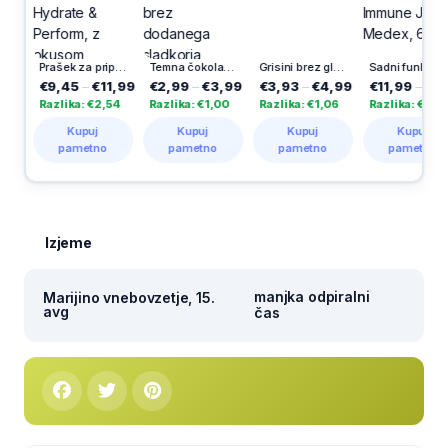
Prašek za pripravo napitka Hydrate & Perform, z okusom brusnice in jagodičevja, 400 g
Temna čokolada s pomarančo, brez dodanega sladkorja, Kandit, 80 g
Grisini brez glutena, Schar, 150 g
Sadni funkcionalni bonboni Multi + Immune Junior, Medex, 60/1
€9,45
–
€11,99
€2,99
–
€3,99
€3,93
–
€4,99
€11,99
–
€19,9
Razlika: €2,54
Razlika: €1,00
Razlika: €1,06
Razlika: €8,00
Kupuj
Kupuj
Kupuj
Kupuj
pametno
pametno
pametno
pametno
Izjeme
manjka odpiralni
Marijino vnebovzetje, 15.
avg
čas