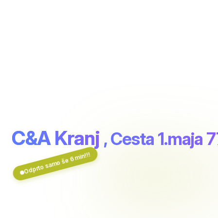
C&A Kranj
, Cesta 1.maja 
Odprto samo še 6 min!!!