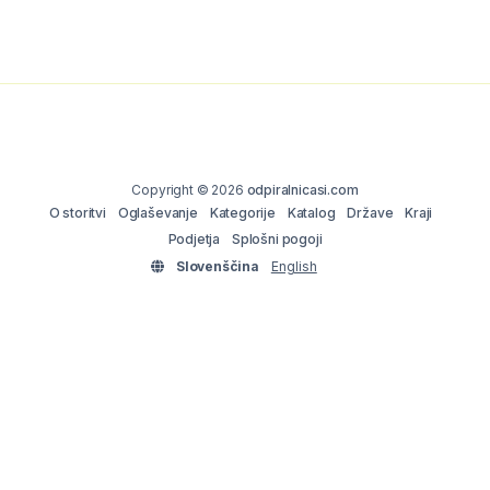
Copyright © 2026
odpiralnicasi.com
O storitvi
Oglaševanje
Kategorije
Katalog
Države
Kraji
Podjetja
Splošni pogoji
Slovenščina
English