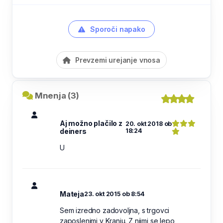
Sporoči napako
Prevzemi urejanje vnosa
Mnenja (3)
Aj možno plačilo z
20. okt 2018 ob
deiners
18:24
U
Mateja
23. okt 2015 ob 8:54
Sem izredno zadovoljna, s trgovci
zaposlenimi v Kranju. Z njimi se lepo