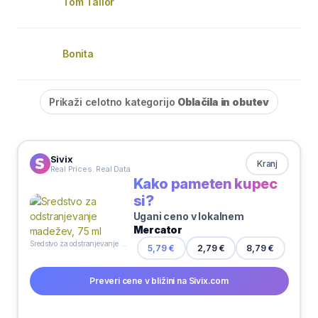
Tom Tailor
Bonita
Prikaži celotno kategorijo
Oblačila in obutev
Sivix
Kranj
Real Prices. Real Data
Kako pameten kupec
si?
Ugani ceno v lokalnem
Mercator
Sredstvo za odstranjevanje madežev, 75 ml
5,79 €
2,79 €
8,79 €
Preveri cene v bližini na Sivix.com