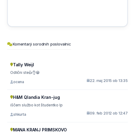
Komentarji sorodnih poslovalnic
Tally Weijl
Odlični ste👍👌😁
22. maj 2015 ob 13:35
ocena
H&M Qlandia Kran-jug
iščem službo kot študentko lp
09. feb 2012 ob 12:47
shkurta
MANA KRANJ PRIMSKOVO