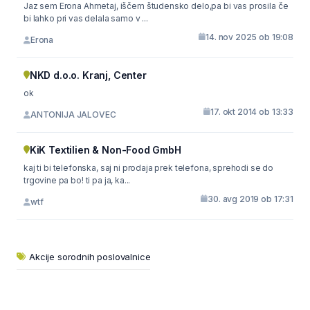
Jaz sem Erona Ahmetaj, iščem študensko delo,pa bi vas prosila če
bi lahko pri vas delala samo v ...
14. nov 2025 ob 19:08
Erona
NKD d.o.o. Kranj, Center
ok
17. okt 2014 ob 13:33
ANTONIJA JALOVEC
KiK Textilien & Non-Food GmbH
kaj ti bi telefonska, saj ni prodaja prek telefona, sprehodi se do
trgovine pa bo! ti pa ja, ka...
30. avg 2019 ob 17:31
wtf
Akcije sorodnih poslovalnice