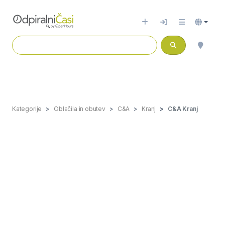
Kategorije
Oblačila in obutev
C&A
Kranj
C&A Kranj