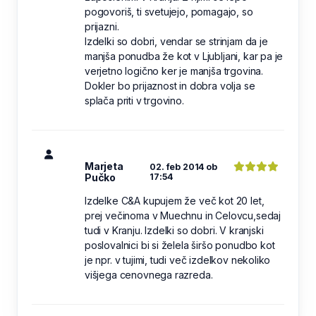
pogovoriš, ti svetujejo, pomagajo, so
prijazni.
Izdelki so dobri, vendar se strinjam da je
manjša ponudba že kot v Ljubljani, kar pa je
verjetno logično ker je manjša trgovina.
Dokler bo prijaznost in dobra volja se
splača priti v trgovino.
Marjeta
02. feb 2014 ob
Pučko
17:54
Izdelke C&A kupujem že več kot 20 let,
prej večinoma v Muechnu in Celovcu,sedaj
tudi v Kranju. Izdelki so dobri. V kranjski
poslovalnici bi si želela širšo ponudbo kot
je npr. v tujimi, tudi več izdelkov nekoliko
višjega cenovnega razreda.