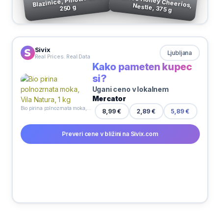
Blazinice, Pillows duo,
Žitarice Honey Cheerios, Nestle, 375 g
250 g
Sivix
Ljubljana
Real Prices. Real Data
Kako pameten kupec
si?
Ugani ceno v lokalnem
Mercator
Bio pirina polnozrnata moka, Vila Natura, 1 kg
8,99 €
2,89 €
5,89 €
Preveri cene v bližini na Sivix.com