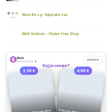
Wool Art s.p. Odpiralni čas
Wolt Glutines - Gluten Free Shop
Sivix
Ljubljana
Resnične cene
Kaj je ceneje?
4,89 €
3,39 €
VS