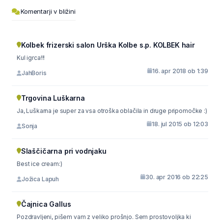
Komentarji v bližini
Kolbek frizerski salon Urška Kolbe s.p. KOLBEK hair
Kul igrca!!!
16. apr 2018 ob 1:39
JahBoris
Trgovina Luškarna
Ja, Luškarna je super za vsa otroška oblačila in druge pripomočke :)
18. jul 2015 ob 12:03
Sonja
Slaščičarna pri vodnjaku
Best ice cream:)
30. apr 2016 ob 22:25
Jožica Lapuh
Čajnica Gallus
Pozdravljeni, pišem vam z veliko prošnjo. Sem prostovoljka ki