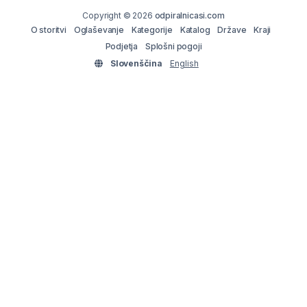
Copyright © 2026
odpiralnicasi.com
O storitvi
Oglaševanje
Kategorije
Katalog
Države
Kraji
Podjetja
Splošni pogoji
Slovenščina
English