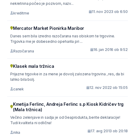
nekretnina počeo je pozivom, nazv...
11. nov 2023 ob 6:50
kreditme
Mercator Market Pionirka Maribor
Danes sem bila izredno razočarana nas obiskom te trgovine.
Trgovka me je dobesedno opeharila pri ...
16. jan 2016 ob 9:52
Razočarana
Klasek mala tržnica
Prijazne trgovke in za mene je dovolj zalozena trgovina , res, da bi
lahko bila bolj.
12. nov 2022 ob 15:05
canek
Kmetija Ferlinc, Andreja Ferlinc s.p Kiosk Kidričev trg
(Mala tržnica)
Večino zelenjave in sadja je od Geaprodukta, berite deklaracije!
Tudi kvaliteta ni odlična!
17. avg 2013 ob 20:18
nika