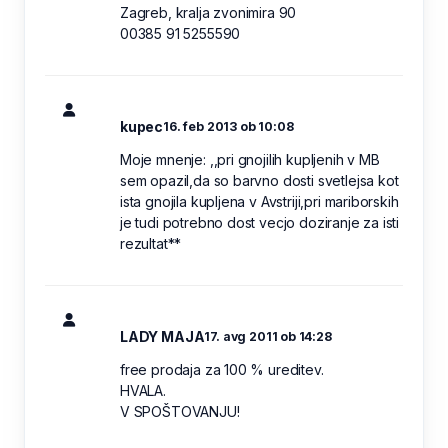
Zagreb, kralja zvonimira 90
00385 91 5255590
kupec
16. feb 2013 ob 10:08
Moje mnenje: ,,pri gnojilih kupljenih v MB
sem opazil,da so barvno dosti svetlejsa kot
ista gnojila kupljena v Avstriji,pri mariborskih
je tudi potrebno dost vecjo doziranje za isti
rezultat**
LADY MAJA
17. avg 2011 ob 14:28
free prodaja za 100 % ureditev.
HVALA.
V SPOŠTOVANJU!