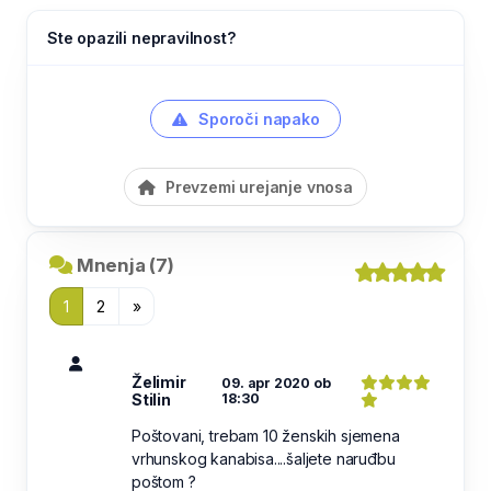
Ste opazili nepravilnost?
Sporoči napako
Prevzemi urejanje vnosa
Mnenja (7)
1
2
»
Želimir
09. apr 2020 ob
Stilin
18:30
Poštovani, trebam 10 ženskih sjemena
vrhunskog kanabisa....šaljete naruđbu
poštom ?