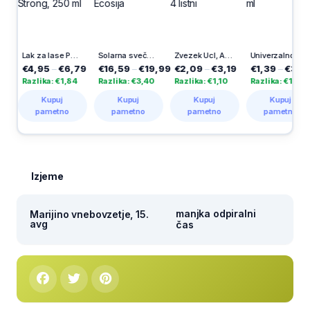
Lak za lase Pantene, Ultra Strong, 250 ml
Solarna sveča, mix, Ecosija
Zvezek Ucl, A4, črtni, Uefa, 4 listni
Univerzalno lepilo, Uhu, 35 ml
€4,95
–
€6,79
€16,59
–
€19,99
€2,09
–
€3,19
€1,39
–
€3,10
Razlika: €1,84
Razlika: €3,40
Razlika: €1,10
Razlika: €1,71
Kupuj
Kupuj
Kupuj
Kupuj
pametno
pametno
pametno
pametno
Izjeme
manjka odpiralni
Marijino vnebovzetje, 15.
avg
čas