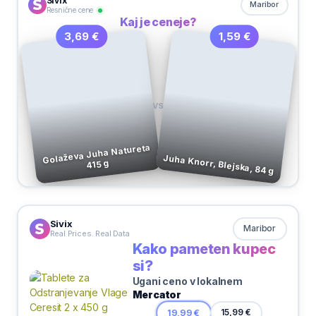
Sivix
Maribor
Resnične cene
Kaj je ceneje?
1,59 €
3,69 €
VS
Golaževa Juha Natureta
Juha Knorr, Blejska, 84 g
415 g
Sivix
Maribor
Real Prices. Real Data
Kako pameten kupec
si?
Ugani ceno v lokalnem
Mercator
15,99 €
19,99 €