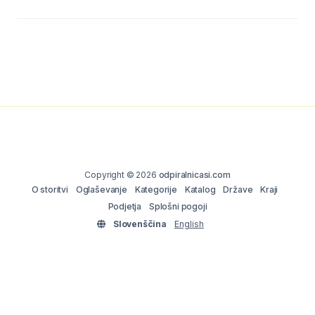
Copyright © 2026
odpiralnicasi.com
O storitvi
Oglaševanje
Kategorije
Katalog
Države
Kraji
Podjetja
Splošni pogoji
Slovenščina
English