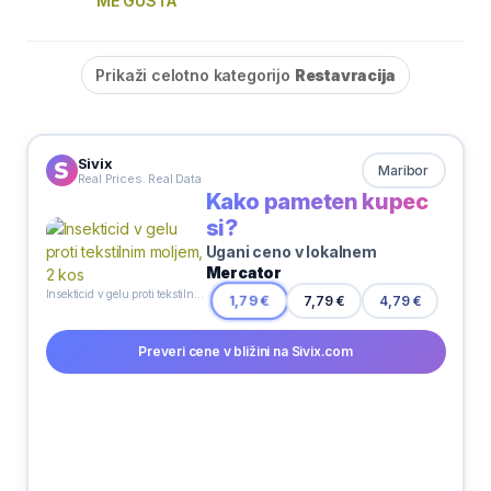
ME GUSTA
Prikaži celotno kategorijo
Restavracija
Sivix
Maribor
Real Prices. Real Data
Kako pameten kupec
si?
Ugani ceno v lokalnem
Mercator
Insekticid v gelu proti tekstilnim moljem, 2 kos
7,79 €
1,79 €
4,79 €
Preveri cene v bližini na Sivix.com