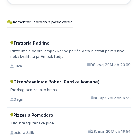
Komentarji sorodnih poslovalnic
Trattoria Padrino
Pizze imajo dobre, ampak kar se pa tiče ostalih stvari pa res niso
neka kvaliteta ja! Ampak ljudj...
08. avg 2014 ob 23:09
Luka
Okrepčevalnica Bober (Pariške komune)
Predrag bon za tako hrano....
06. apr 2012 ob 6:55
Gaga
Pizzeria Pomodoro
Tudi brezglutenske pice
28. mar 2017 ob 16:54
estera žalik