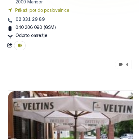
2000
Maribor
Prikaži pot do poslovalnice
02 331 29 89
040 206 090
(GSM)
Odprto omrežje
4