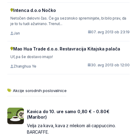
Intenca d.o.o Nočko
Netočen delovni čas. Če ga sezonsko spreminjate, bi bilo prav, da
je to tu tudi ažurirano. Trenut...
07. avg 2013 ob 23:19
Jan
Mao Hua Trade d.o.o. Restavracija Kitajska palača
Uf, pa še dostavo imajo!
30. avg 2013 ob 12:00
Zhanghua Ye
Akcije sorodnih poslovalnice
Kavica do 10. ure samo 0,80 € - 0.80€
(Maribor)
Velja za kava, kava z mlekom ali cappuccino.
BARCAFFE.