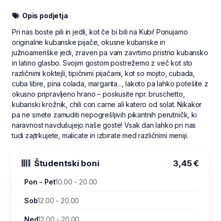
Opis podjetja
Pri nas boste pili in jedli, kot če bi bili na Kubi! Ponujamo
originalne kubanske pijače, okusne kubanske in
južnoameriške jedi, zraven pa vam zavrtimo pristno kubansko
in latino glasbo. Svojim gostom postrežemo z več kot sto
različnimi koktejli, tipičnimi pijačami, kot so mojito, cubada,
cuba libre, pina colada, margarita..., lakoto pa lahko potešite z
okusno pripravljeno hrano – poskusite npr. bruschetto,
kubanski krožnik, chili con carne ali katero od solat. Nikakor
pa ne smete zamuditi nepogrešljivih pikantnih perutničk, ki
naravnost navdušujejo naše goste! Vsak dan lahko pri nas
tudi zajtrkujete, malicate in izbirate med različnimi meniji.
Študentski boni
3,45 €
Pon - Pet
10.00 - 20.00
Sob
12.00 - 20.00
Ned
12.00 - 20.00