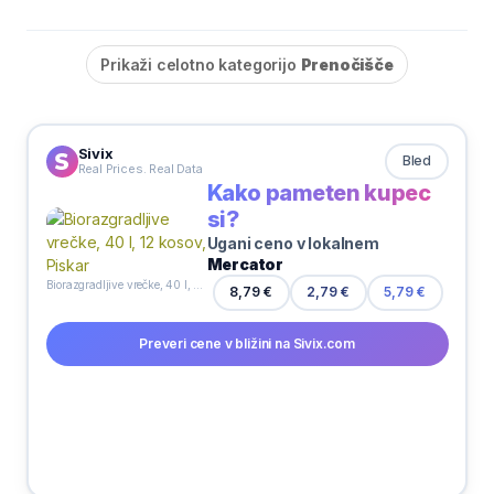
Prikaži celotno kategorijo
Prenočišče
Sivix
Bled
Real Prices. Real Data
Kako pameten kupec
si?
Ugani ceno v lokalnem
Mercator
Biorazgradljive vrečke, 40 l, 12 kosov, Piskar
8,79 €
2,79 €
5,79 €
Preveri cene v bližini na Sivix.com