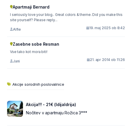
Apartmaji Bernard
I seriously love your blog.. Great colors & theme. Did you make this
site yourself? Please reply...
19. maj 2025 ob 8:42
Alfie
Zasebne sobe Resman
Vse tako kot mora biti!
21. apr 2014 ob 11:26
Jani
Akcije sorodnih poslovalnice
Akcija!!! - 21€ (IdijaIdrija)
Nočitev v apartmaju Rožica 3***