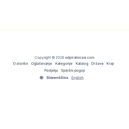
Copyright © 2026
odpiralnicasi.com
O storitvi
Oglaševanje
Kategorije
Katalog
Države
Kraji
Podjetja
Splošni pogoji
Slovenščina
English