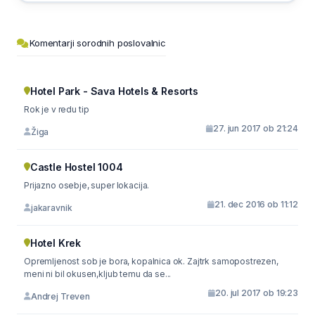
Komentarji sorodnih poslovalnic
Hotel Park - Sava Hotels & Resorts
Rok je v redu tip
27. jun 2017 ob 21:24
Žiga
Castle Hostel 1004
Prijazno osebje, super lokacija.
21. dec 2016 ob 11:12
jakaravnik
Hotel Krek
Opremljenost sob je bora, kopalnica ok. Zajtrk samopostrezen,
meni ni bil okusen,kljub temu da se...
20. jul 2017 ob 19:23
Andrej Treven