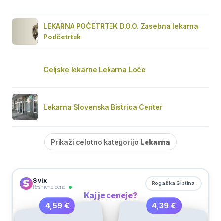
LEKARNA POČETRTEK D.O.O. Zasebna lekarna
Podčetrtek
Celjske lekarne Lekarna Loče
Lekarna Slovenska Bistrica Center
Prikaži celotno kategorijo
Lekarna
Sivix
Rogaška Slatina
Resnične cene
Kaj je ceneje?
4,39 €
4,59 €