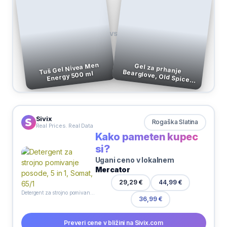
VS
Tuš Gel Nivea Men
Gel za prhanje Bearglove, Old Spice,
Energy 500 ml
400 ml
Sivix
Rogaška Slatina
Real Prices. Real Data
Kako pameten kupec
si?
Ugani ceno v lokalnem
Mercator
44,99 €
29,29 €
Detergent za strojno pomivanje posode, 5 in 1, Somat, 65/1
36,99 €
Preveri cene v bližini na Sivix.com