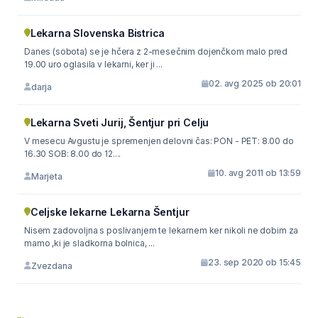
Lekarna Slovenska Bistrica
Danes (sobota) se je hčera z 2-mesečnim dojenčkom malo pred
19.00 uro oglasila v lekarni, ker ji ...
02. avg 2025 ob 20:01
darja
Lekarna Sveti Jurij, Šentjur pri Celju
V mesecu Avgustu je spremenjen delovni čas: PON - PET: 8.00 do
16.30 SOB: 8.00 do 12....
10. avg 2011 ob 13:59
Marjeta
Celjske lekarne Lekarna Šentjur
Nisem zadovoljna s poslivanjem te lekarnem ker nikoli ne dobim za
mamo ,ki je sladkorna bolnica, ...
23. sep 2020 ob 15:45
Zvezdana