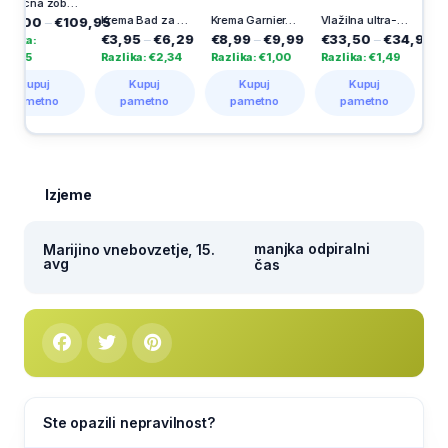
Električna zobna ščetka iO Series 3, 1 kos
Krema Bad za pritrditev zobne proteze, 47g
Krema Garnier, Skin Naturals BB, Classic Medium, 50 ml
Vlažilna ultra-lifting krema 5 PEPTIDE, 50 ml
€109,95
€3,95
–
€6,29
€8,99
–
€9,99
€33,50
–
€34,99
€33,50
–
Razlika: €2,34
Razlika: €1,00
Razlika: €1,49
Razlika: €1,
Kupuj
Kupuj
Kupuj
Kupuj
o
pametno
pametno
pametno
pametno
Izjeme
manjka odpiralni
Marijino vnebovzetje, 15.
avg
čas
Ste opazili nepravilnost?