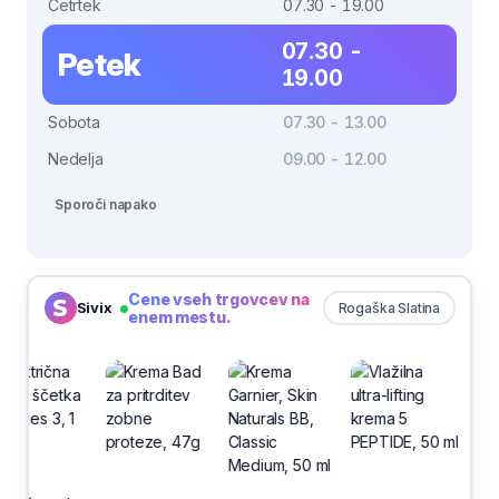
Četrtek
07.30 - 19.00
07.30 -
Petek
19.00
Sobota
07.30 - 13.00
Nedelja
09.00 - 12.00
Sporoči napako
Cene vseh trgovcev na
Sivix
Rogaška Slatina
enem mestu.