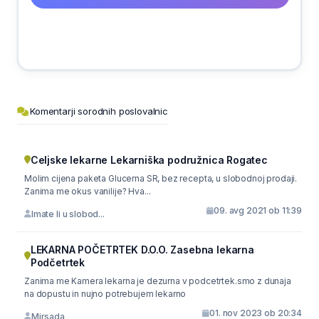
Komentarji sorodnih poslovalnic
Celjske lekarne Lekarniška podružnica Rogatec
Molim cijena paketa Glucerna SR, bez recepta, u slobodnoj prodaji.
Zanima me okus vanilije? Hva...
09. avg 2021 ob 11:39
Imate li u slobod...
LEKARNA POČETRTEK D.O.O. Zasebna lekarna
Podčetrtek
Zanima me Kamera lekarna je dezurna v podcetrtek.smo z dunaja
na dopustu in nujno potrebujem lekarno
01. nov 2023 ob 20:34
Mirsada