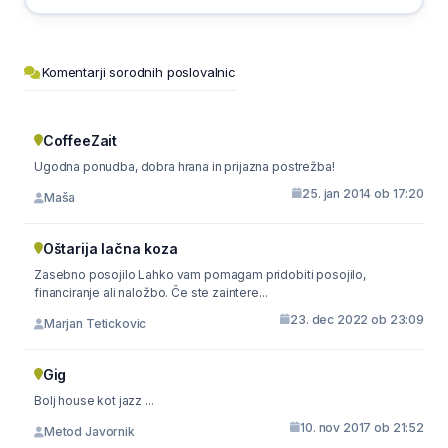
Komentarji sorodnih poslovalnic
CoffeeZait
Ugodna ponudba, dobra hrana in prijazna postrežba!
25. jan 2014 ob 17:20
Maša
Oštarija lačna koza
Zasebno posojilo Lahko vam pomagam pridobiti posojilo,
financiranje ali naložbo. Če ste zaintere...
23. dec 2022 ob 23:09
Marjan Tetickovic
Gig
Bolj house kot jazz ...
10. nov 2017 ob 21:52
Metod Javornik