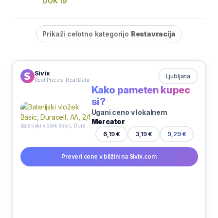
DOK 19
Prikaži celotno kategorijo
Restavracija
Sivix
Ljubljana
Real Prices. Real Data
Kako pameten kupec
si?
Ugani ceno v lokalnem
Mercator
Baterijski vložek Basic, Duracell, AA, 2/1
6,19 €
3,19 €
9,29 €
Preveri cene v bližini na Sivix.com