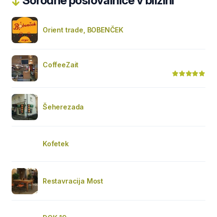
Sorodne poslovalnice v bližini
Orient trade, BOBENČEK
CoffeeZait
Šeherezada
Kofetek
Restavracija Most