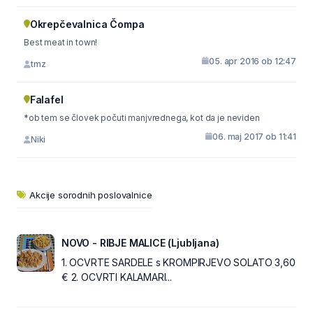
Okrepčevalnica Čompa
Best meat in town!
05. apr 2016 ob 12:47
tmz
Falafel
*ob tem se človek počuti manjvrednega, kot da je neviden
06. maj 2017 ob 11:41
Niki
Akcije sorodnih poslovalnice
NOVO - RIBJE MALICE (Ljubljana)
1. OCVRTE SARDELE s KROMPIRJEVO SOLATO 3,60
€ 2. OCVRTI KALAMARI...