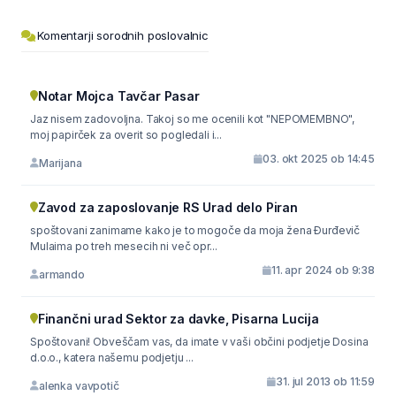
Komentarji sorodnih poslovalnic
Notar Mojca Tavčar Pasar
Jaz nisem zadovoljna. Takoj so me ocenili kot "NEPOMEMBNO",
moj papirček za overit so pogledali i...
03. okt 2025 ob 14:45
Marijana
Zavod za zaposlovanje RS Urad delo Piran
spoštovani zanimame kako je to mogoče da moja žena Đurđevič
Mulaima po treh mesecih ni več opr...
11. apr 2024 ob 9:38
armando
Finančni urad Sektor za davke, Pisarna Lucija
Spoštovani! Obveščam vas, da imate v vaši občini podjetje Dosina
d.o.o., katera našemu podjetju ...
31. jul 2013 ob 11:59
alenka vavpotič