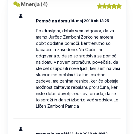
Mnenja (4)
Pomoč na domu
14. maj 2019 ob 13:25
Pozdravljeni, dobila sem odgovor, da za
mamo Jurčec Zamboni Zorko ne morem
dobit dodatne pomoči, ker trenutno so
kapaciteta zasedene. Na Občini mi
odgovarjajo, da so se sredstva za pomoč
na domu v novem proračunu povečala, da
ste cel ozaposlili nove ljudi, ker sem na vaši
strani in me problmetika tudi osebno
zadeva, me zanima resnica, ker če obstaja
možnost zahtevat rebalans proračuna, ker
niste dobili dovolj sredstev, bi rada, da se
to sproži in da sei izborite več sredstev. Lp.
Ličen Zamboni Patricia
manuela bančić
14. feb 2018 ob 19:52