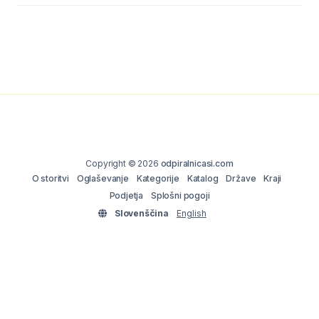
Copyright © 2026
odpiralnicasi.com
O storitvi
Oglaševanje
Kategorije
Katalog
Države
Kraji
Podjetja
Splošni pogoji
Slovenščina
English