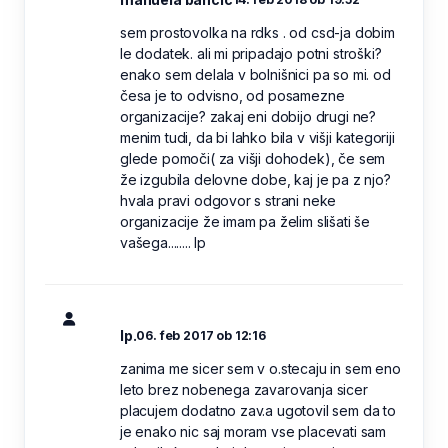
sem prostovolka na rdks . od csd-ja dobim
le dodatek. ali mi pripadajo potni stroški?
enako sem delala v bolnišnici pa so mi. od
česa je to odvisno, od posamezne
organizacije? zakaj eni dobijo drugi ne?
menim tudi, da bi lahko bila v višji kategoriji
glede pomoči( za višji dohodek), če sem
že izgubila delovne dobe, kaj je pa z njo?
hvala pravi odgovor s strani neke
organizacije že imam pa želim slišati še
vašega........ lp
lp.
06. feb 2017 ob 12:16
zanima me sicer sem v o.stecaju in sem eno
leto brez nobenega zavarovanja sicer
placujem dodatno zav.a ugotovil sem da to
je enako nic saj moram vse placevati sam