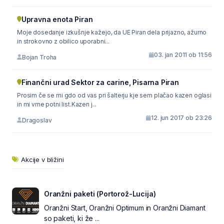
Upravna enota Piran
Moje dosedanje izkušnje kažejo, da UE Piran dela prijazno, ažurno
in strokovno z obilico uporabni...
03. jan 2011 ob 11:56
Bojan Troha
Finančni urad Sektor za carine, Pisarna Piran
Prosim če se mi gdo od vas pri šalterju kje sem plačao kazen oglasi
in mi vrne potni list.Kazen j...
12. jun 2017 ob 23:26
Dragoslav
Akcije v bližini
Oranžni paketi (Portorož-Lucija)
Oranžni Start, Oranžni Optimum in Oranžni Diamant
so paketi, ki že ...