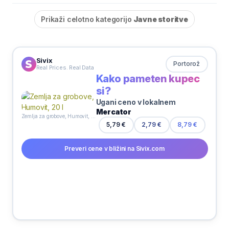
Prikaži celotno kategorijo
Javne storitve
Sivix
Portorož
Real Prices. Real Data
Kako pameten kupec
si?
Ugani ceno v lokalnem
Mercator
Zemlja za grobove, Humovit, 20 l
5,79 €
2,79 €
8,79 €
Preveri cene v bližini na Sivix.com