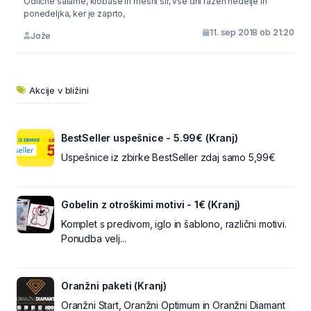
Odlične salame, klobase in mesni sir, vse dni razen nedelje in
ponedeljka, ker je zaprto,
11. sep 2018 ob 21:20
Jože
Akcije v bližini
BestSeller uspešnice - 5.99€ (Kranj)
Uspešnice iz zbirke BestSeller zdaj samo 5,99€
Gobelin z otroškimi motivi - 1€ (Kranj)
Komplet s predivom, iglo in šablono, različni motivi.
Ponudba velj...
Oranžni paketi (Kranj)
Oranžni Start, Oranžni Optimum in Oranžni Diamant