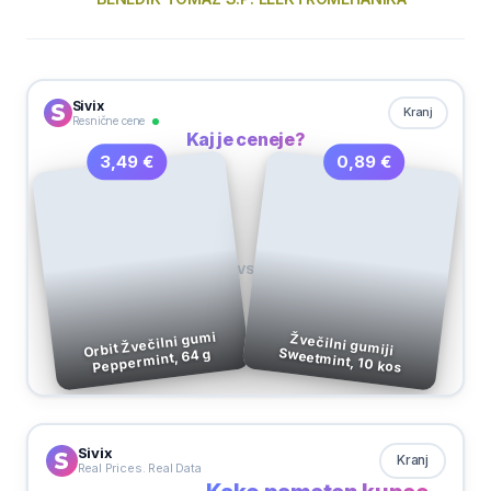
Sivix
Kranj
Resnične cene
Kaj je ceneje?
0,89 €
3,49 €
VS
Orbit Žvečilni gumi
Žvečilni gumiji
Sweetmint, 10 kos
Peppermint, 64 g
Sivix
Kranj
Real Prices. Real Data