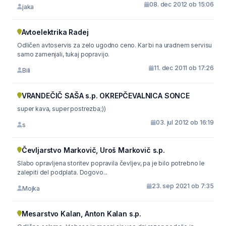
08. dec 2012 ob 15:06
jaka
Avtoelektrika Radej
Odličen avtoservis za zelo ugodno ceno. Kar bi na uradnem servisu
samo zamenjali, tukaj popravijo.
11. dec 2011 ob 17:26
Bili
VRANDEČIČ SAŠA s.p. OKREPČEVALNICA SONCE
super kava, super postrezba;))
03. jul 2012 ob 16:19
s
Čevljarstvo Markovič, Uroš Markovič s.p.
Slabo opravljena storitev popravila čevljev, pa je bilo potrebno le
zalepiti del podplata. Dogovo...
23. sep 2021 ob 7:35
Mojka
Mesarstvo Kalan, Anton Kalan s.p.