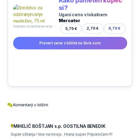
Kako pameten kupec
si?
Ugani ceno v lokalnem
Mercator
Sredstvo za odstranjevanje madežev, 75 ml
2,79 €
5,79 €
8,79 €
Preveri cene v bližini na Sivix.com
Komentarji v bližini
MIHELIČ BOŠTJAN s.p. GOSTILNA BENEDIK
Super oštarija ! Vse na nivoju . Hrana super. Priporočam !!!!