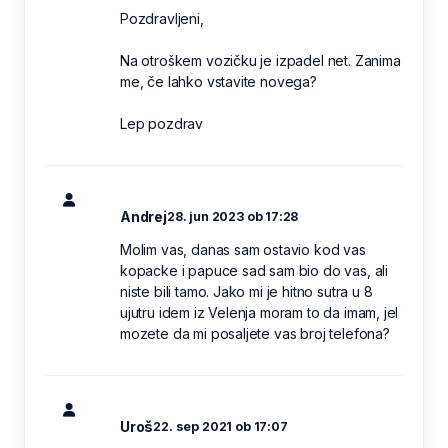
Pozdravljeni,
Na otroškem vozičku je izpadel net. Zanima
me, če lahko vstavite novega?
Lep pozdrav
Andrej
28. jun 2023 ob 17:28
Molim vas, danas sam ostavio kod vas
kopacke i papuce sad sam bio do vas, ali
niste bili tamo. Jako mi je hitno sutra u 8
ujutru idem iz Velenja moram to da imam, jel
mozete da mi posaljete vas broj telefona?
Uroš
22. sep 2021 ob 17:07