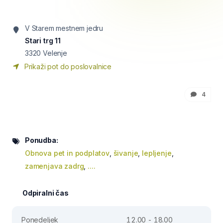
V Starem mestnem jedru
Stari trg 11
3320
Velenje
Prikaži pot do poslovalnice
4
Ponudba:
Obnova pet in podplatov
,
šivanje
,
lepljenje
,
zamenjava zadrg
,
....
Odpiralni čas
Ponedeljek
12.00 - 18.00