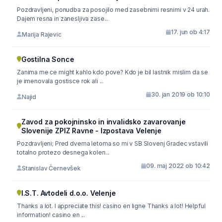
Pozdravljeni, ponudba za posojilo med zasebnimi resnimi v 24 urah.
Dajem resna in zanesljiva zase...
17. jun ob 4:17
Marija Rajevic
Gostilna Sonce
Zanima me ce might kahlo kdo pove? Kdo je bil lastnik mislim da se
je imenovala gostisce rok ali ...
30. jan 2019 ob 10:10
Najid
Zavod za pokojninsko in invalidsko zavarovanje
Slovenije ZPIZ Ravne - Izpostava Velenje
Pozdravljeni; Pred dvema letoma so mi v SB Slovenj Gradec vstavili
totalno protezo desnega kolen...
09. maj 2022 ob 10:42
Stanislav Černevšek
I.S.T. Avtodeli d.o.o. Velenje
Thanks a lot. I appreciate this! casino en ligne Thanks a lot! Helpful
information! casino en ...