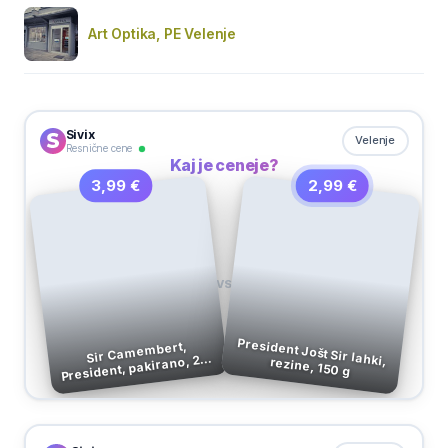
Art Optika, PE Velenje
Sivix
Velenje
Resnične cene
Kaj je ceneje?
2,99 €
3,99 €
VS
Sir Camembert,
President, pakirano, 250
President Jošt Sir lahki, rezine, 150 g
g