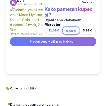
Sivix
Velenje
Real Prices. Real Data
Kako pameten kupec
si?
Ugani ceno v lokalnem
Mercator
5,99 €
12,09 €
9,09 €
Električni osvežilec zraka Moon Lilys and Smooth Satin, polnilo, duopack, Airwick, 2 x 19 ml
Preveri cene v bližini na Sivix.com
Komentarji v bližini
Diamant lepotni salon velenje