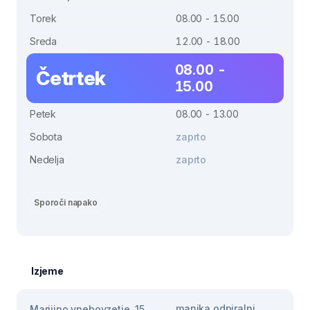
Torek
08.00 - 15.00
Sreda
12.00 - 18.00
08.00 -
Četrtek
15.00
Petek
08.00 - 13.00
Sobota
zaprto
Nedelja
zaprto
Sporoči napako
Izjeme
manjka odpiralni
Marijino vnebovzetje, 15.