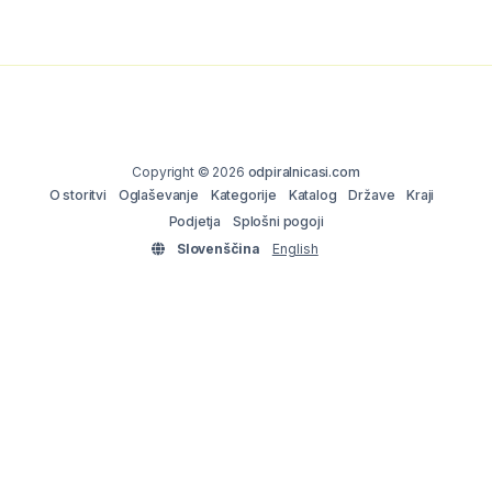
Copyright © 2026
odpiralnicasi.com
O storitvi
Oglaševanje
Kategorije
Katalog
Države
Kraji
Podjetja
Splošni pogoji
Slovenščina
English