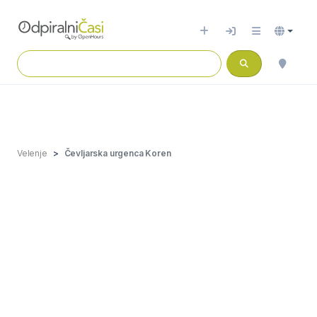
Velenje
Čevljarska urgenca Koren