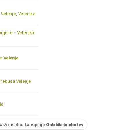
 Velenje, Velenjka
ngerie - Velenjka
r Velenje
rebusa Velenje
je
kaži celotno kategorijo
Oblačila in obutev