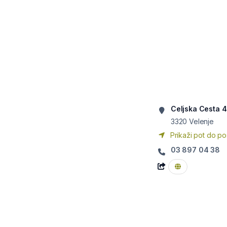
Celjska Cesta 
3320
Velenje
Prikaži pot do po
03 897 04 38