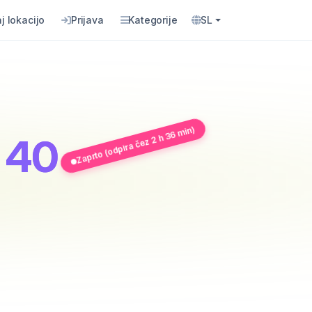
j lokacijo
Prijava
Kategorije
SL
Zaprto (odpira čez 2 h 36 min)
a 40