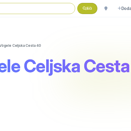
Doda
Išči
Vögele Celjska Cesta 40
ele Celjska Cest