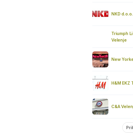
NKD d.o.o.
Triumph Li
Velenje
New Yorke
H&M EKZ T
C&A Velen
Pri