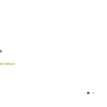
40
slovalnice
1