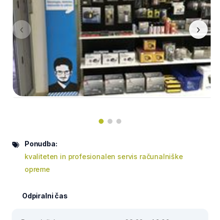
‹
›
Ponudba:
kvaliteten in profesionalen servis računalniške
opreme
Odpiralni čas