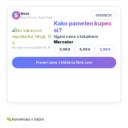
Sivix
MARIBOR
Real Prices. Real Data
Kako pameten kupec
si?
Ugani ceno v lokalnem
Mercator
Bio kakavove napolitanke, Mogli, 15 g
0,99 €
6,99 €
3,99 €
Preveri cene v bližini na Sivix.com
Komentarji v bližini