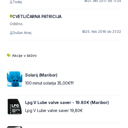
31. okt 2017 ob 11:34
Tadej
CVETLIČARNA PATRICIJA
Odlično.
25. feb 2016 ob 21:32
Dušan Ahej
Akcije v bližini
Solarij (Maribor)
100 minut solarija 35,00€!!!!
Lpg V Lube valve saver - 19.80€ (Maribor)
Lpg V Lube valve saver 19,80€