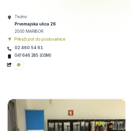
Tezno
Prvomajska ulica 26
2000
MARIBOR
Prikaži pot do poslovalnice
02 460 54 61
041 646 285
(GSM)