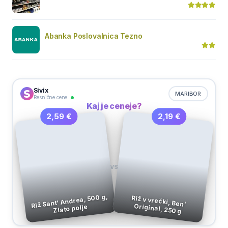
Abanka Poslovalnica Tezno
Sivix
MARIBOR
Resnične cene
Kaj je ceneje?
2,19 €
2,59 €
VS
Riž Sant' Andrea, 500 g,
Riž v vrečki, Ben'
Original, 250 g
Zlato polje