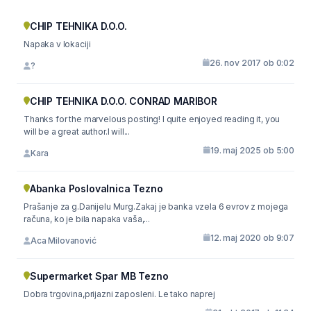
CHIP TEHNIKA D.O.O.
Napaka v lokaciji
26. nov 2017 ob 0:02
?
CHIP TEHNIKA D.O.O. CONRAD MARIBOR
Thanks for the marvelous posting! I quite enjoyed reading it, you
will be a great author.I will...
19. maj 2025 ob 5:00
Kara
Abanka Poslovalnica Tezno
Prašanje za g.Danijelu Murg.Zakaj je banka vzela 6 evrov z mojega
računa, ko je bila napaka vaša,...
12. maj 2020 ob 9:07
Aca Milovanović
Supermarket Spar MB Tezno
Dobra trgovina,prijazni zaposleni. Le tako naprej