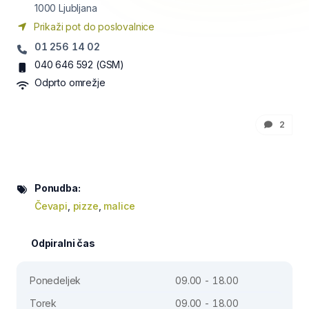
1000
Ljubljana
Prikaži pot do poslovalnice
01 256 14 02
040 646 592
(GSM)
Odprto omrežje
2
Ponudba:
Čevapi
,
pizze
,
malice
Odpiralni čas
Ponedeljek
09.00 - 18.00
Torek
09.00 - 18.00