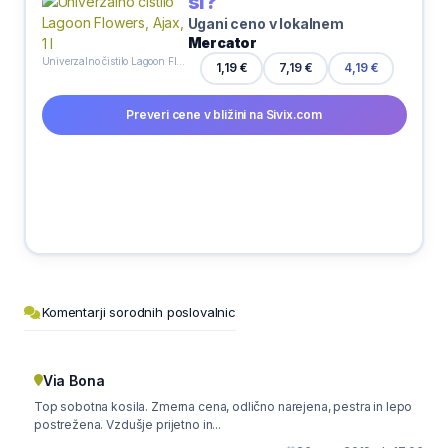
si?
Ugani ceno v lokalnem
Mercator
Univerzalno čistilo Lagoon Flowers, Ajax, 1 l
1,19 €
7,19 €
4,19 €
Preveri cene v bližini na Sivix.com
Komentarji sorodnih poslovalnic
Via Bona
Top sobotna kosila. Zmerna cena, odlično narejena, pestra in lepo
postrežena. Vzdušje prijetno in...