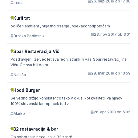
26. sep 2019 ob 17:06
irena
Kurji tat
odličen ambient , prijazno osebje , vsekakor priporočam
23. nov 2017 ob 3:01
Branka Podlesnik
Spar Restavracija Vič
Pozdravljeni, že več let sva redni stranki v vaši Spar restavraciji na
Viču. Če sva bili do pr...
28. mar 2019 ob 13:59
Nataša
Hood Burger
Še vedno držijo konsistenco tako v okusi kot kvaliteti. Pa njihov
100% slovenski krompircek tud z...
26. apr 2018 ob 5:05
Marko
B2 restavracija & bar
Ob sobotah in nedeljah je B2 zaprt!