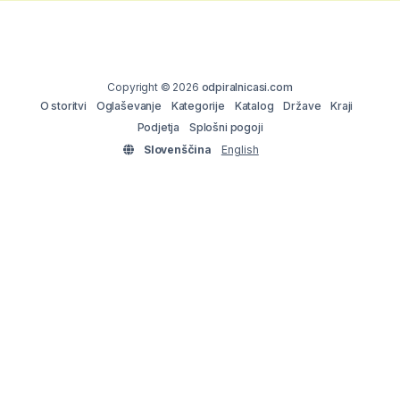
Copyright © 2026
odpiralnicasi.com
O storitvi
Oglaševanje
Kategorije
Katalog
Države
Kraji
Podjetja
Splošni pogoji
Slovenščina
English