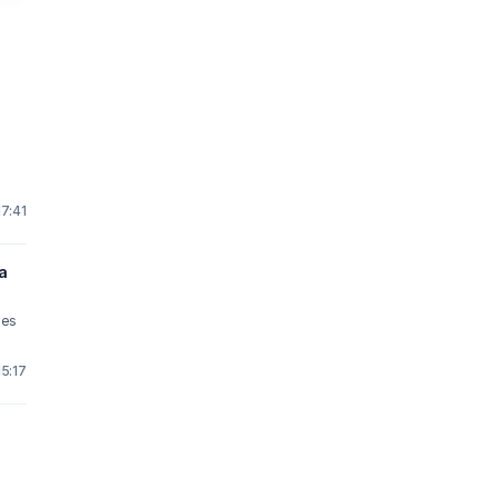
17:41
a
ees
15:17