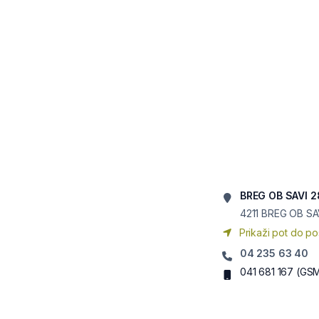
BREG OB SAVI 2
4211
BREG OB SA
Prikaži pot do po
04 235 63 40
041 681 167
(GS