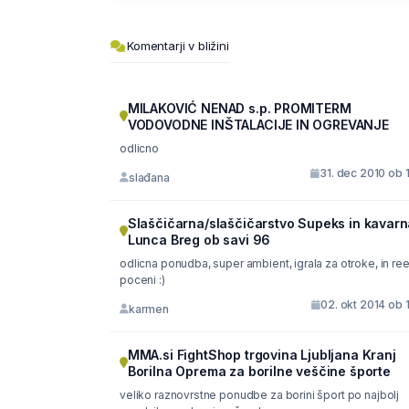
Komentarji v bližini
MILAKOVIĆ NENAD s.p. PROMITERM
VODOVODNE INŠTALACIJE IN OGREVANJE
odlicno
31. dec 2010 ob 
slađana
Slaščičarna/slaščičarstvo Supeks in kavarn
Lunca Breg ob savi 96
odlicna ponudba, super ambient, igrala za otroke, in re
poceni :)
02. okt 2014 ob 
karmen
MMA.si FightShop trgovina Ljubljana Kranj
Borilna Oprema za borilne veščine športe
veliko raznovrstne ponudbe za borini šport po najbolj