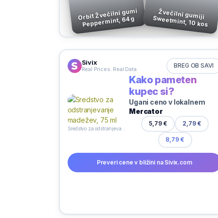
Orbit Žvečilni gumi
Žvečilni gumiji
Sweetmint, 10 kos
Peppermint, 64 g
Sivix
BREG OB SAVI
Real Prices. Real Data
Kako pameten
kupec si?
Ugani ceno v lokalnem
Mercator
5,79 €
2,79 €
Sredstvo za odstranjevanje madežev, 75 ml
8,79 €
Preveri cene v bližini na Sivix.com