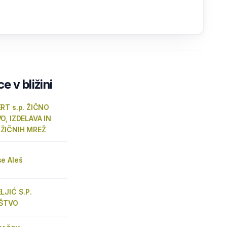
e v bližini
RT s.p. ŽIČNO
O, IZDELAVA IN
ŽIČNIH MREŽ
e Aleš
LJIĆ S.P.
ŠTVO