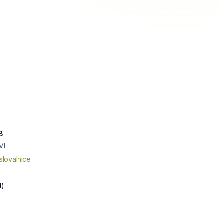
8
VI
slovalnice
M)