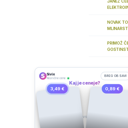
JANEZ ČEB
ELEKTROI
NOVAK TO
MLINARS
PRIMOŽ ČE
GOSTINST
Sivix
BREG OB SAVI
Resnične cene
Kaj je ceneje?
3,49 €
0,89 €
VS