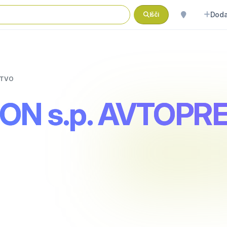
Doda
Išči
ŠTVO
ON s.p. AVTOPR