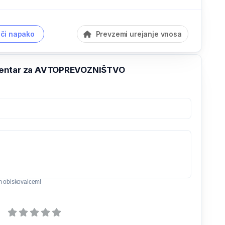
či napako
Prevzemi urejanje vnosa
entar za AVTOPREVOZNIŠTVO
m obiskovalcem!