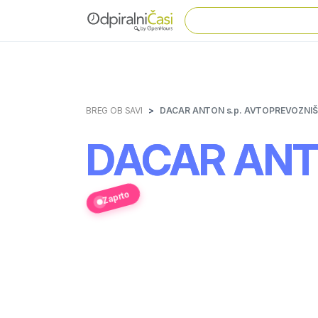
BREG OB SAVI
DACAR ANTON s.p. AVTOPREVOZNI
DACAR ANT
Zaprto