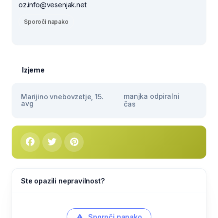
oz.info@vesenjak.net
Sporoči napako
Izjeme
manjka odpiralni
Marijino vnebovzetje, 15.
avg
čas
Ste opazili nepravilnost?
Sporoči napako