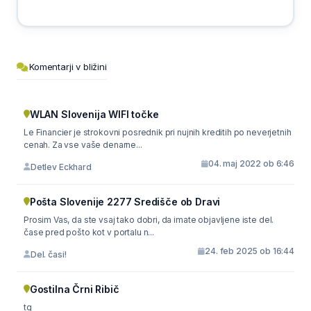
Komentarji v bližini
WLAN Slovenija WIFI točke
Le Financier je strokovni posrednik pri nujnih kreditih po neverjetnih
cenah. Za vse vaše denarne...
04. maj 2022 ob 6:46
Detlev Eckhard
Pošta Slovenije 2277 Središče ob Dravi
Prosim Vas, da ste vsaj tako dobri, da imate objavljene iste del.
čase pred pošto kot v portalu n...
24. feb 2025 ob 16:44
Del. časi!
Gostilna Črni Ribič
tg