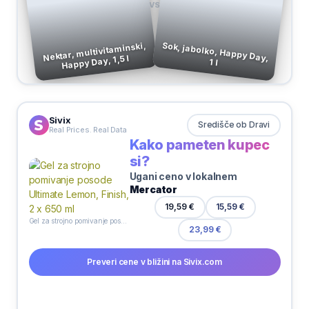
VS
Sok, jabolko, Happy Day,
Nektar, multivitaminski,
Happy Day, 1,5 l
1 l
Sivix
Središče ob Dravi
Real Prices. Real Data
Kako pameten kupec
si?
Ugani ceno v lokalnem
Mercator
15,59 €
19,59 €
Gel za strojno pomivanje posode Ultimate Lemon, Finish, 2 x 650 ml
23,99 €
Preveri cene v bližini na Sivix.com