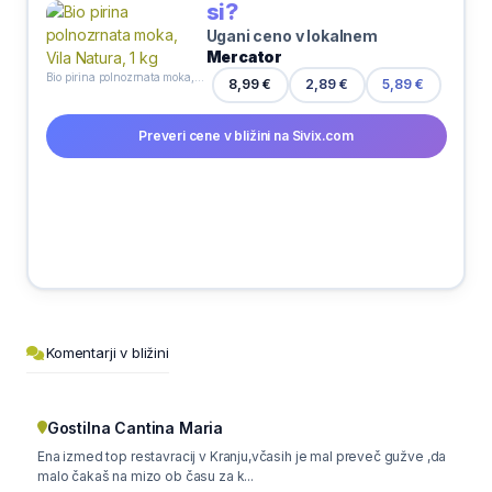
si?
Ugani ceno v lokalnem
Mercator
Bio pirina polnozrnata moka, Vila Natura, 1 kg
8,99 €
2,89 €
5,89 €
Preveri cene v bližini na Sivix.com
Komentarji v bližini
Gostilna Cantina Maria
Ena izmed top restavracij v Kranju,včasih je mal preveč gužve ,da
malo čakaš na mizo ob času za k...