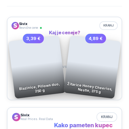
Sivix
KRANJ
Resnične cene
Kaj je ceneje?
4,89 €
3,39 €
VS
Blazinice, Pillows duo,
Žitarice Honey Cheerios, Nestle, 375 g
250 g
Sivix
KRANJ
Real Prices. Real Data
Kako pameten kupec