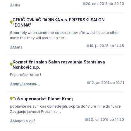
20. dec 2015 ob 20:23
lilika
CEKIČ OVIJAČ DARINKA s.p. FRIZERSKI SALON
"DONNA"
Genuinely when someone doesn't know afterward its up to other
users that they will assist, so her...
10. jul 2025 ob 14:45
Marta
Kozmetični salon Salon razvajanja Stanislava
Nonković s.p.
Priporočam sebe !
12. jan 2014 ob 19:21
http://lepotilni-...
Tuš supermarket Planet Kranj
popravite delavni čas ob nedeljah. odprta do 13 ure in ne do 15.ure
Zavajanje javnosti Prosim za ...
23. jun 2019 ob 14:20
Marjetka Iglič