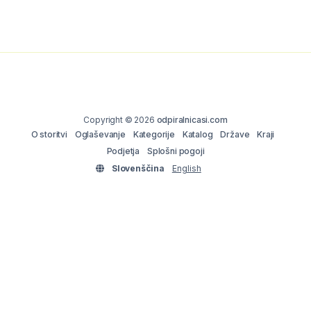
Copyright © 2026
odpiralnicasi.com
O storitvi
Oglaševanje
Kategorije
Katalog
Države
Kraji
Podjetja
Splošni pogoji
Slovenščina
English