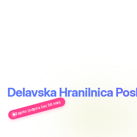
Delavska Hranilnica Pos
Zaprto (odpira čez 56 min)