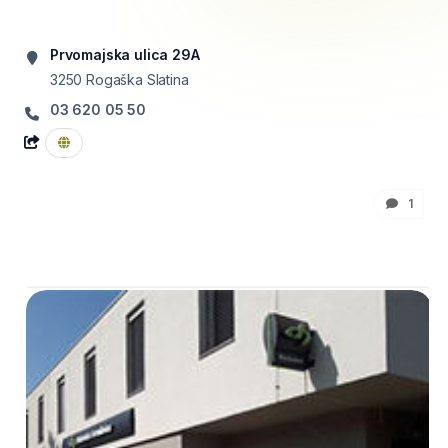
Prvomajska ulica 29A
3250
Rogaška Slatina
03 620 05 50
1