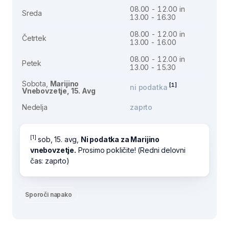
08.00 - 12.00 in
Sreda
13.00 - 16.30
08.00 - 12.00 in
Četrtek
13.00 - 16.00
08.00 - 12.00 in
Petek
13.00 - 15.30
Sobota,
Marijino
[1]
ni podatka
Vnebovzetje, 15. Avg
Nedelja
zaprto
[1]
sob, 15. avg,
Ni podatka za Marijino
vnebovzetje.
Prosimo pokličite! (Redni delovni
čas: zaprto)
Sporoči napako