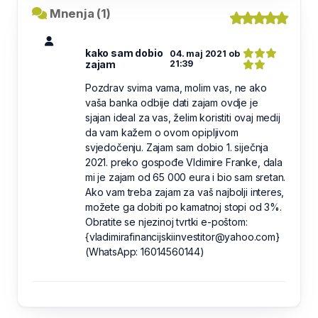
Mnenja (1)
kako sam dobio
04. maj 2021 ob
zajam
21:39
Pozdrav svima vama, molim vas, ne ako
vaša banka odbije dati zajam ovdje je
sjajan ideal za vas, želim koristiti ovaj medij
da vam kažem o ovom opipljivom
svjedočenju. Zajam sam dobio 1. siječnja
2021. preko gospođe Vldimire Franke, dala
mi je zajam od 65 000 eura i bio sam sretan.
Ako vam treba zajam za vaš najbolji interes,
možete ga dobiti po kamatnoj stopi od 3%.
Obratite se njezinoj tvrtki e-poštom:
{vladimirafinancijskiinvestitor@yahoo.com}
(WhatsApp: 16014560144)