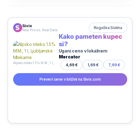
Sivix
Rogaška Slatina
Real Prices. Real Data
Kako pameten kupec
si?
Ugani ceno v lokalnem
Mercator
Alpsko mleko 1.5% M.M., 1 l, Ljubljanske Mlekarne
4,69 €
1,69 €
7,69 €
Preveri cene v bližini na Sivix.com