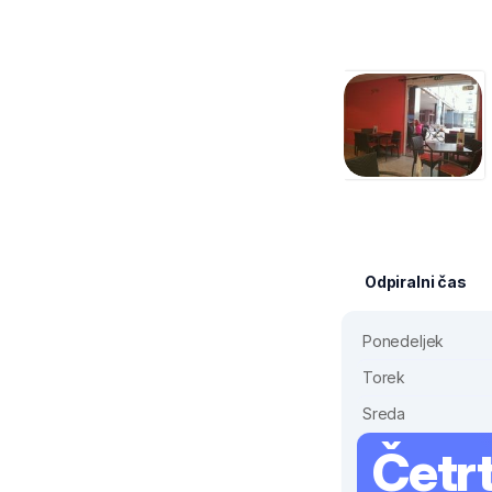
Odpiralni čas
Ponedeljek
Torek
Sreda
Četr