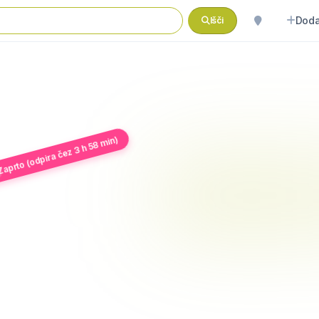
Doda
Išči
Zaprto (odpira čez 3 h 58 min)