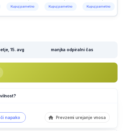
j pametno
Kupuj pametno
Kupuj pametno
Kupuj pametno
tje, 15. avg
manjka odpiralni čas
vilnost?
či napako
Prevzemi urejanje vnosa