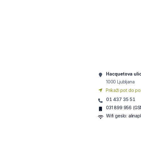
Hacquetova uli
1000
Ljubljana
Prikaži pot do po
01 437 35 51
031 899 956
(GS
Wifi geslo:
alinap