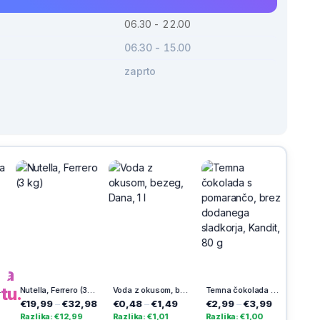
06.30 - 22.00
06.30 - 15.00
zaprto
h
na
tu.
Nutella, Ferrero (3 kg)
Voda z okusom, bezeg, Dana, 1 l
Temna čokolada s pomarančo, brez dodanega sladkorja, Kandit, 80 g
Gris
99
–
€32,98
€0,48
–
€1,49
€2,99
–
€3,99
€3,93
–
€4,9
ka: €12,99
Razlika: €1,01
Razlika: €1,00
Razlika: €1,06