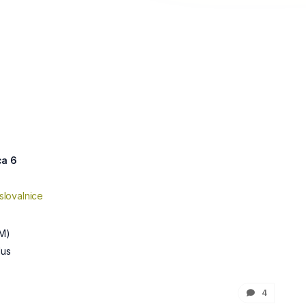
ca 6
slovalnice
M)
lus
4