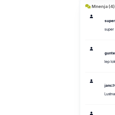
Mnenja (4)
super
super d
gunte
lep lo
janc
2
Lustna