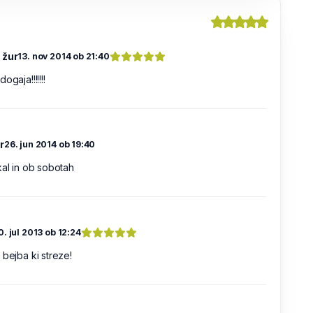
 žur
13. nov 2014 ob 21:40
ogaja!!!!!!!
r
26. jun 2014 ob 19:40
kal in ob sobotah
0. jul 2013 ob 12:24
 bejba ki streze!