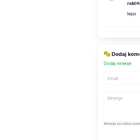
rok
06
lepo
Dodaj kome
Dodaj mnenje
Mnenje bo vidno vse