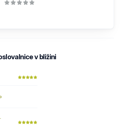
lovalnice v bližini
b
.