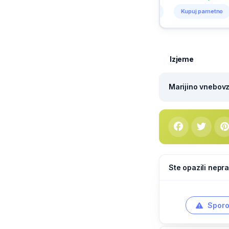
Kupuj pametno
Kupuj pametno
Kupuj pametno
Kupu
Izjeme
Marijino vnebovze
Ste opazili nepra
Sporo