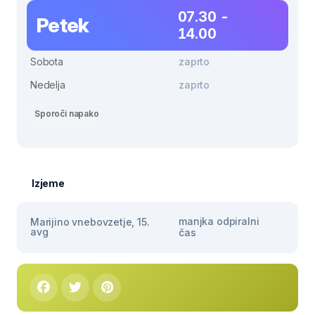
07.30 -
Petek
14.00
Sobota
zaprto
Nedelja
zaprto
Sporoči napako
Izjeme
manjka odpiralni
Marijino vnebovzetje, 15.
avg
čas