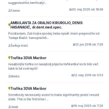
suggested this terrifically!...
30. maj 2025 ob 18:48
Fannie
AMBULANTA ZA ORALNO KIRURGIJO, DENIS
HASANAGIĆ, dr.dent.med.spec.
Pozdravljeni, Zub trojka spodaj, treba ispulit. Imam preporučilo od
Tadeje Blažič. Samoplačniš...
12. jun 2019 ob 7:26
Šefkija Kolić
Trafika 3DVA Maribor
naaajboljša trafika oz naaajbolj prijazna trafikantka! ko bi bilo več
takih bi bil svet lepši!
12. sep 2016 ob 5:53
Marko
Trafika 3DVA Maribor
Somebody necessarily assist to make significantly posts I would
state. This is the first time I ...
19. maj 2025 ob 7:26
Heidi