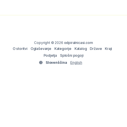
Copyright © 2026
odpiralnicasi.com
O storitvi
Oglaševanje
Kategorije
Katalog
Države
Kraji
Podjetja
Splošni pogoji
Slovenščina
English