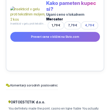
Kako pameten kupec
si?
Ugani ceno v lokalnem
Mercator
Insekticid v gelu proti tekstilnim moljem, 2 kos
1,79 €
7,79 €
4,79 €
Preveri cene v bližini na Sivix.com
Komentarji sorodnih poslovalnic
ORTOESTETIK d.o.o.
You definitely made the point. casino en ligne fiable You actually