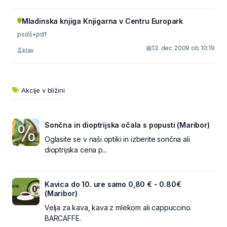
Mladinska knjiga Knjigarna v Centru Europark
psdš+pdf
13. dec 2009 ob 10:19
klav
Akcije v bližini
Sončna in dioptrijska očala s popusti (Maribor)
Oglasite se v naši optiki in izberite sončna ali
dioptrijska cena p...
Kavica do 10. ure samo 0,80 € - 0.80€
(Maribor)
Velja za kava, kava z mlekom ali cappuccino.
BARCAFFE.