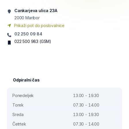
Cankarjeva ulica 23A
2000
Maribor
Prikaži pot do poslovalnice
02 250 09 84
022 500 983
(GSM)
Odpiralni čas
Ponedeljek
13.00 - 19.30
Torek
07.30 - 14.00
Sreda
13.00 - 19.30
Četrtek
07.30 - 14.00