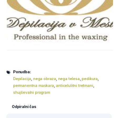
Ponudba:
Depilacija
,
nega obraza
,
nega telesa
,
pedikura
,
permanentna maskara
,
anticelulitni tretmani
,
shujševalni program
Odpiralni čas