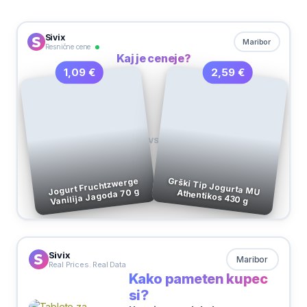
Sivix
Maribor
Resnične cene
Kaj je ceneje?
2,59 €
1,09 €
VS
Jogurt Fruchtzwerge
Vanilija Jagoda 70 g
Grški Tip Jogurta MU Athentikos 430 g
Sivix
Maribor
Real Prices. Real Data
Kako pameten kupec
si?