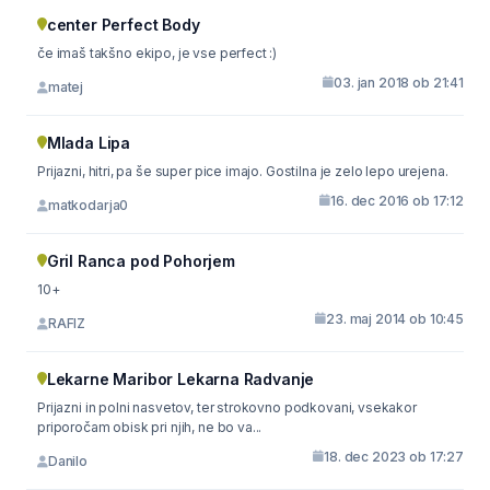
center Perfect Body
če imaš takšno ekipo, je vse perfect :)
03. jan 2018 ob 21:41
matej
Mlada Lipa
Prijazni, hitri, pa še super pice imajo. Gostilna je zelo lepo urejena.
16. dec 2016 ob 17:12
matkodarja0
Gril Ranca pod Pohorjem
10+
23. maj 2014 ob 10:45
RAFIZ
Lekarne Maribor Lekarna Radvanje
Prijazni in polni nasvetov, ter strokovno podkovani, vsekakor
priporočam obisk pri njih, ne bo va...
18. dec 2023 ob 17:27
Danilo