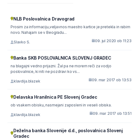
NLB Poslovalnica Dravograd
Prosim za informaciju,veljavnos maestro kartice je pretekla in rabim
novo. Nahajam se v Beogradu...
09. jul 2020 ob 11:23
Slavko S.
Banka SKB POSLOVALNICA SLOVENJ GRADEC
na blagajni vedno prijazni. Žal pa ne morem reči za vodjo
poslovalnice, ki niti ne pozdravi ko vs...
09. mar 2017 ob 13:53
klavdija.blazek
Delavska Hranilnica PE Slovenj Gradec
ob vsakem obisku, nasmejani zaposleni in veseli obiska.
09. mar 2017 ob 13:51
klavdija.blazek
Deželna banka Slovenije d.d., poslovalnica Slovenj
Gradec