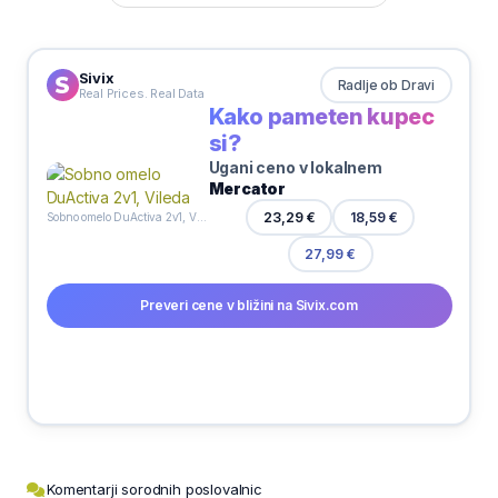
Sivix
Radlje ob Dravi
Real Prices. Real Data
Kako pameten kupec
si?
Ugani ceno v lokalnem
Mercator
18,59 €
23,29 €
Sobno omelo DuActiva 2v1, Vileda
27,99 €
Preveri cene v bližini na Sivix.com
Komentarji sorodnih poslovalnic