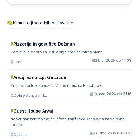
Komentarji sorodnih poslovalnic
Pizzerija in gostišče Dežman
Tam ni bilo dobro za jesti dolgo smo čakali na hrano
21. jul 2025 ob 14:08
Tilen
Arvaj Ivana s.p. Gostišče
Zrejme došlo k zneužitiu Vášho mena na Facebooku
13. avg 2024 ob 21:16
Dobrý deň, pani I...
Guest House Arvaj
dober dan zanima me če iščete kakšnega kandidata za delovno
mesto
04. dec 2015 ob 10:51
Natalija