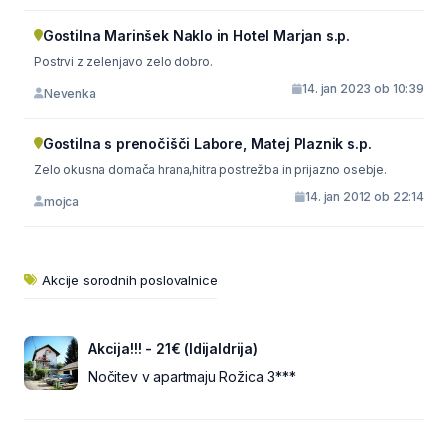
Gostilna Marinšek Naklo in Hotel Marjan s.p.
Postrvi z zelenjavo zelo dobro.
14. jan 2023 ob 10:39
Nevenka
Gostilna s prenočišči Labore, Matej Plaznik s.p.
Zelo okusna domača hrana,hitra postrežba in prijazno osebje.
14. jan 2012 ob 22:14
mojca
Akcije sorodnih poslovalnice
Akcija!!! - 21€ (IdijaIdrija)
Nočitev v apartmaju Rožica 3***