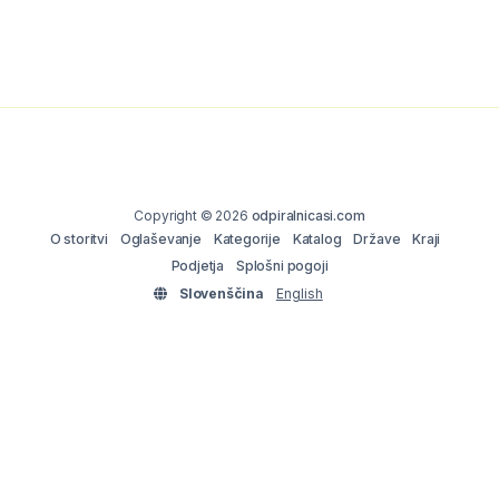
Copyright © 2026
odpiralnicasi.com
O storitvi
Oglaševanje
Kategorije
Katalog
Države
Kraji
Podjetja
Splošni pogoji
Slovenščina
English