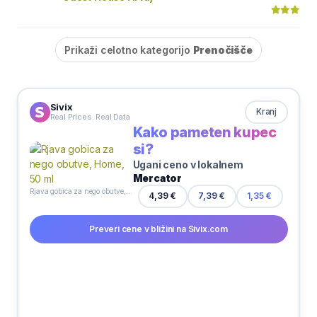
Prikaži celotno kategorijo
Prenočišče
Sivix
Kranj
Real Prices. Real Data
Kako pameten kupec
si?
Ugani ceno v lokalnem
Mercator
Rjava gobica za nego obutve, Home, 50 ml
4,39 €
7,39 €
1,35 €
Preveri cene v bližini na Sivix.com