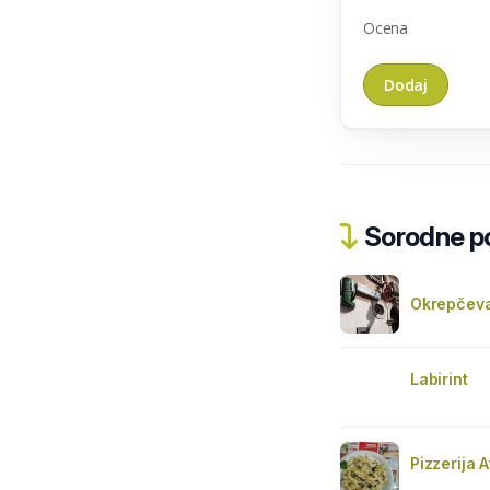
Ocena
Sorodne pos
Okrepčeval
Labirint
Pizzerija At