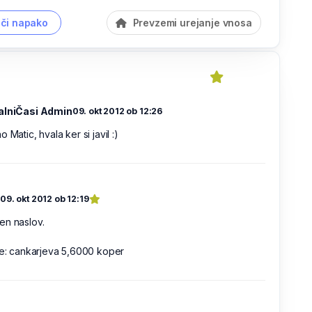
či napako
Prevzemi urejanje vnosa
alniČasi Admin
09. okt 2012 ob 12:26
 Matic, hvala ker si javil :)
c
09. okt 2012 ob 12:19
en naslov.
je: cankarjeva 5,6000 koper