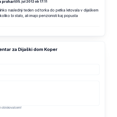
 prohart
05. jul 2012 ob 17:11
 lahko naslednji teden od torka do petka letovala v dijaškem
oliko bi stalo, ali imajo penzionisti kaj popusta
ntar za Dijaški dom Koper
m obiskovalcem!