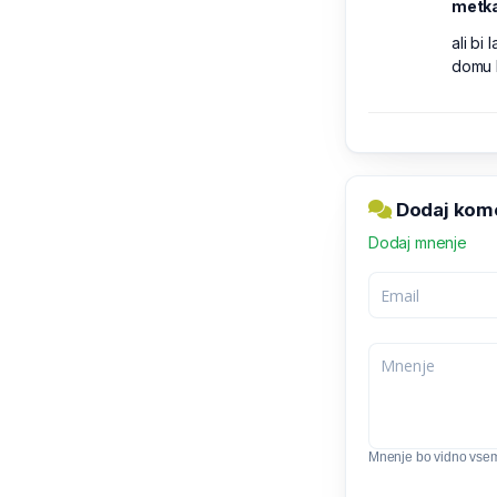
metka
ali bi
domu k
Dodaj kome
Dodaj mnenje
Mnenje bo vidno vse