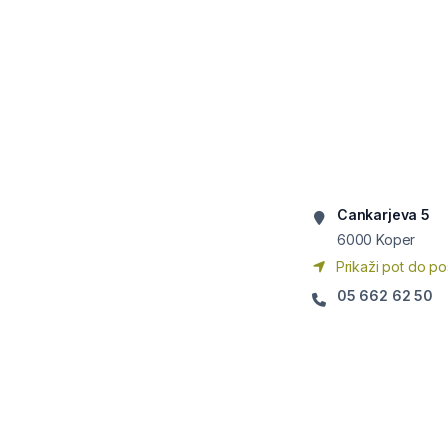
Cankarjeva 5
6000
Koper
Prikaži pot do po
05 662 62 50