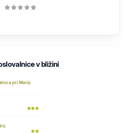
lovalnice v bližini
nica pri Mariji
rij