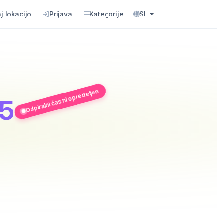
j lokacijo
Prijava
Kategorije
SL
Odpiralni čas ni opredeljen
 5