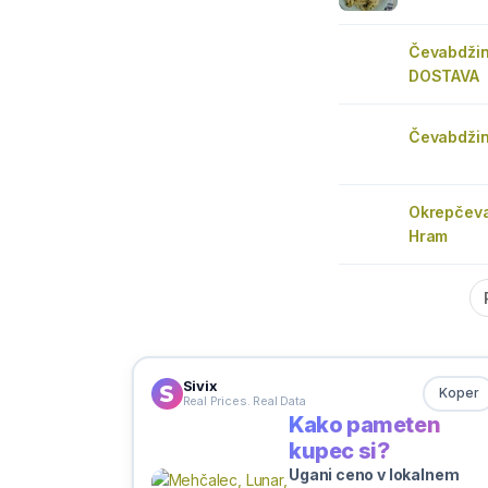
Čevabdžin
DOSTAVA
Čevabdžin
Okrepčeva
Hram
Sivix
Koper
Real Prices. Real Data
Kako pameten
kupec si?
Ugani ceno v lokalnem