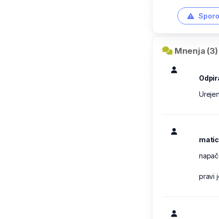
Sporo
Mnenja (3)
Odpir
Urejeno
mati
napač
pravi 