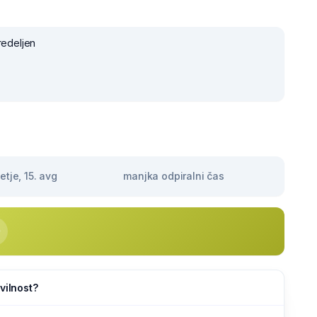
redeljen
tje, 15. avg
manjka odpiralni čas
vilnost?