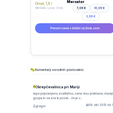
Mercator
7,09 €
10,09 €
Mehčalec, Lunar, Ornel, 1,6 l
3,99 €
Preveri cene v bližini na Sivix.com
Komentarji sorodnih poslovalnic
Okrepčevalnica pri Mariji
lepo pripravljeno, kvalitetno, cene niso pretirane, stare
gospa ki se zna iti posel... mi je v...
06. okt 2015 ob 
gregor