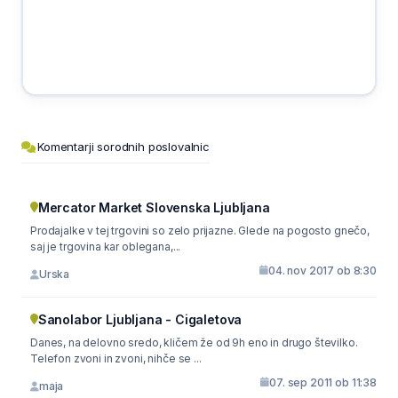
Komentarji sorodnih poslovalnic
Mercator Market Slovenska Ljubljana
Prodajalke v tej trgovini so zelo prijazne. Glede na pogosto gnečo,
saj je trgovina kar oblegana,...
04. nov 2017 ob 8:30
Urska
Sanolabor Ljubljana - Cigaletova
Danes, na delovno sredo, kličem že od 9h eno in drugo številko.
Telefon zvoni in zvoni, nihče se ...
07. sep 2011 ob 11:38
maja