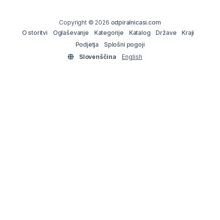
Copyright © 2026
odpiralnicasi.com
O storitvi
Oglaševanje
Kategorije
Katalog
Države
Kraji
Podjetja
Splošni pogoji
Slovenščina
English