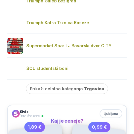
Triumph Galeb Bežigrad
Triumph Katra Trznica Koseze
Supermarket Spar LJ Bavarski dvor CITY
ŠOU študentski boni
Prikaži celotno kategorijo
Trgovina
Sivix
Ljubljana
Resnične cene
Kaj je ceneje?
0,99 €
1,89 €