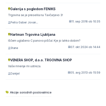
Galerija s pogledom FENIKS
Trgovina se je preselila na Tavčarjevo 3!
11. sep 2016 ob 10:35
Petra Gaber Jovan...
Hartman Trgovina Ljubljana
Iščem uglašeno C panovo piščal. Kje jo lahko dobim?
07. okt 2024 ob 14:44
Stane
VENERA SHOP, d.o.o. TRGOVINA SHOP
Vaše mnenje mi ustreza.
05. avg 2013 ob 15:59
Danijel
Akcije sorodnih poslovalnice