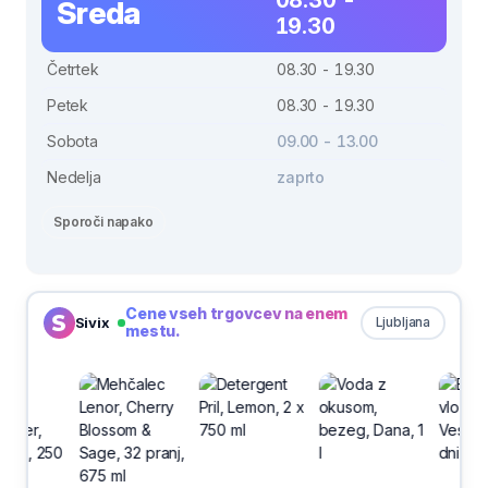
Sreda
19.30
Četrtek
08.30 - 19.30
Petek
08.30 - 19.30
Sobota
09.00 - 13.00
Nedelja
zaprto
Sporoči napako
Cene vseh trgovcev na enem
Sivix
Ljubljana
mestu.