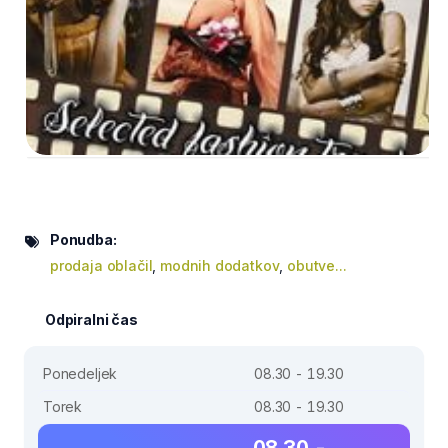
Ponudba:
prodaja oblačil
,
modnih dodatkov
,
obutve...
Odpiralni čas
Ponedeljek
08.30 - 19.30
Torek
08.30 - 19.30
08.30 -