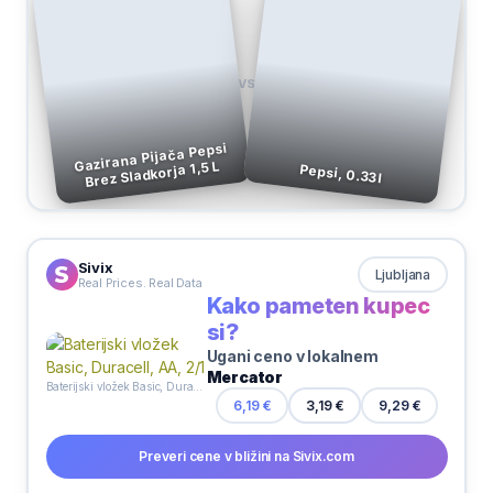
VS
Gazirana Pijača Pepsi
Brez Sladkorja 1,5 L
Pepsi, 0.33 l
Sivix
Ljubljana
Real Prices. Real Data
Kako pameten kupec
si?
Ugani ceno v lokalnem
Mercator
Baterijski vložek Basic, Duracell, AA, 2/1
9,29 €
6,19 €
3,19 €
Preveri cene v bližini na Sivix.com