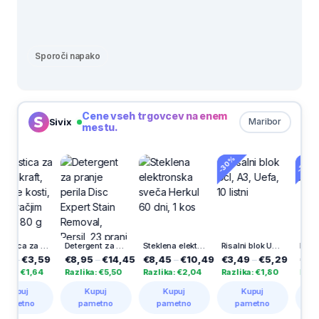
Sporoči napako
Cene vseh trgovcev na enem
Sivix
Maribor
mestu.
-30%
-30%
Poslastica za pse Vitakraft, kalcijeve kosti, ovite z račjim mesom, 80 g
Detergent za pranje perila Disc Expert Stain Removal, Persil, 23 pranj
Steklena elektronska sveča Herkul 60 dni, 1 kos
Risalni blok Ucl, A3, Uefa, 10 listni
3,59
€8,95
–
€14,45
€8,45
–
€10,49
€3,49
–
€5,29
€8,04
–
€
1,64
Razlika: €5,50
Razlika: €2,04
Razlika: €1,80
Razlika: €3
Kupuj
Kupuj
Kupuj
Kupuj
no
pametno
pametno
pametno
pametn