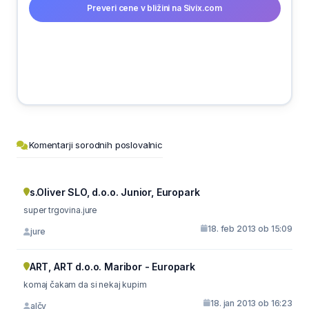
Preveri cene v bližini na Sivix.com
Komentarji sorodnih poslovalnic
s.Oliver SLO, d.o.o. Junior, Europark
super trgovina.jure
18. feb 2013 ob 15:09
jure
ART, ART d.o.o. Maribor - Europark
komaj čakam da si nekaj kupim
18. jan 2013 ob 16:23
alčy