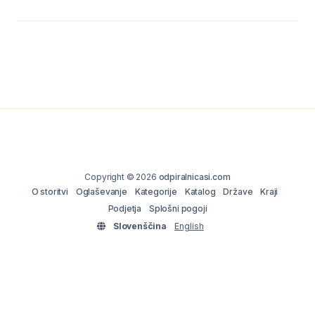
Copyright © 2026
odpiralnicasi.com
O storitvi
Oglaševanje
Kategorije
Katalog
Države
Kraji
Podjetja
Splošni pogoji
Slovenščina
English