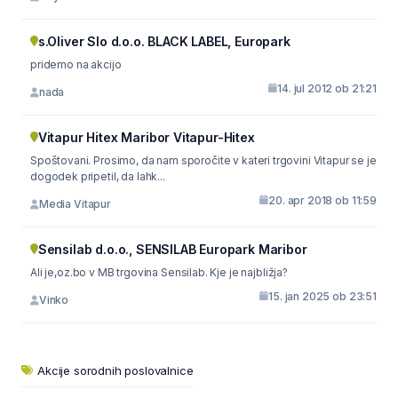
s.Oliver Slo d.o.o. BLACK LABEL, Europark
pridemo na akcijo
14. jul 2012 ob 21:21
nada
Vitapur Hitex Maribor Vitapur-Hitex
Spoštovani. Prosimo, da nam sporočite v kateri trgovini Vitapur se je
dogodek pripetil, da lahk...
20. apr 2018 ob 11:59
Media Vitapur
Sensilab d.o.o., SENSILAB Europark Maribor
Ali je,oz.bo v MB trgovina Sensilab. Kje je najbližja?
15. jan 2025 ob 23:51
Vinko
Akcije sorodnih poslovalnice