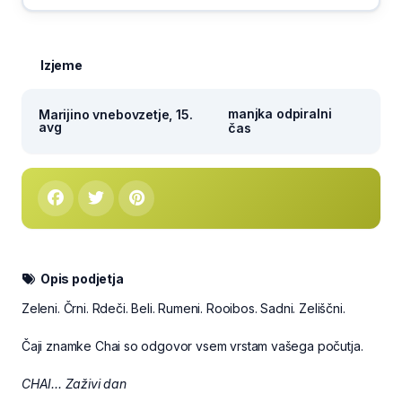
Izjeme
manjka odpiralni
Marijino vnebovzetje, 15.
avg
čas
Opis podjetja
Zeleni. Črni. Rdeči. Beli. Rumeni. Rooibos. Sadni. Zeliščni.
Čaji znamke Chai so odgovor vsem vrstam vašega počutja.
CHAI... Zaživi dan