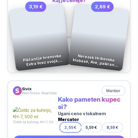
Kaj je ceneje?
2,69 €
3,19 €
VS
Piščančje hrenovke
Narezek Hribovska klobasa, Ave, pakirano,
Extra brez ovoja,
Perutnina Ptuj, 400 g,
100 g
pakirano
Sivix
Maribor
Real Prices. Real Data
Kako pameten kupec
si?
Ugani ceno v lokalnem
Mercator
Čistilo za kuhinjo, KH-7, 500 ml
5,59 €
2,55 €
8,59 €