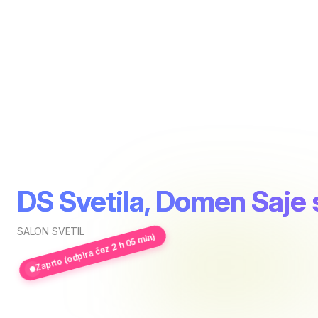
DS Svetila, Domen Saje 
SALON SVETIL
Zaprto (odpira čez 2 h 05 min)