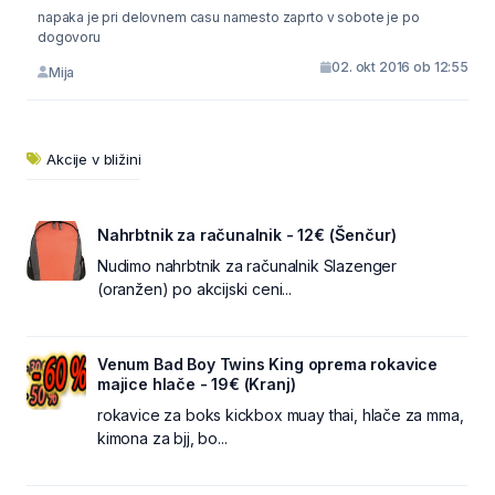
napaka je pri delovnem casu namesto zaprto v sobote je po
dogovoru
02. okt 2016 ob 12:55
Mija
Akcije v bližini
Nahrbtnik za računalnik - 12€ (Šenčur)
Nudimo nahrbtnik za računalnik Slazenger
(oranžen) po akcijski ceni...
Venum Bad Boy Twins King oprema rokavice
majice hlače - 19€ (Kranj)
rokavice za boks kickbox muay thai, hlače za mma,
kimona za bjj, bo...