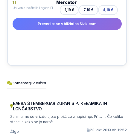
Mercator
Univerzalno čistilo Lagoon Flowers, Ajax, 1 l
1,19 €
7,19 €
4,19 €
Preveri cene v bližini na Sivix.com
Komentarji v bližini
BARBA ŠTEMBERGAR ZUPAN S.P. KERAMIKA IN
LONČARSTVO
Zanima me če vi izdelujete ploščice z napisi npr. Pr´......... Če koliko
stane in kako se jo naroči
23. okt 2019 ob 12:52
Igor