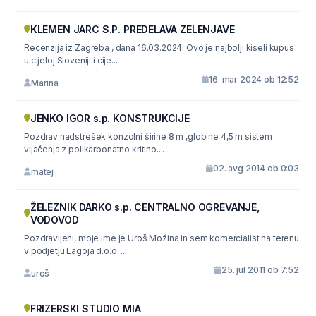
KLEMEN JARC S.P. PREDELAVA ZELENJAVE
Recenzija iz Zagreba , dana 16.03.2024. Ovo je najbolji kiseli kupus
u cijeloj Sloveniji i cije...
16. mar 2024 ob 12:52
Marina
JENKO IGOR s.p. KONSTRUKCIJE
Pozdrav nadstrešek konzolni širine 8 m ,globine 4,5 m sistem
vijačenja z polikarbonatno kritino....
02. avg 2014 ob 0:03
matej
ŽELEZNIK DARKO s.p. CENTRALNO OGREVANJE,
VODOVOD
Pozdravljeni, moje ime je Uroš Možina in sem komercialist na terenu
v podjetju Lagoja d.o.o. ...
25. jul 2011 ob 7:52
uroš
FRIZERSKI STUDIO MIA