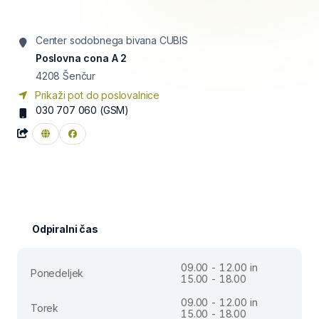
Center sodobnega bivana CUBIS
Poslovna cona A 2
4208
Šenčur
Prikaži pot do poslovalnice
030 707 060
(GSM)
Odpiralni čas
09.00 - 12.00 in
Ponedeljek
15.00 - 18.00
09.00 - 12.00 in
Torek
15.00 - 18.00