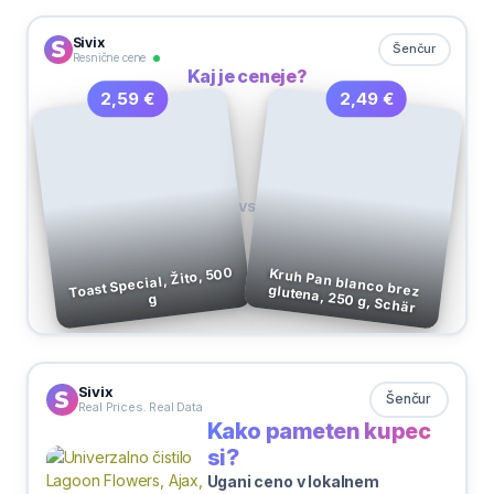
Sivix
Šenčur
Resnične cene
Kaj je ceneje?
2,49 €
2,59 €
VS
Toast Special, Žito, 500
Kruh Pan blanco brez glutena, 250 g, Schär
g
Sivix
Šenčur
Real Prices. Real Data
Kako pameten kupec
si?
Ugani ceno v lokalnem