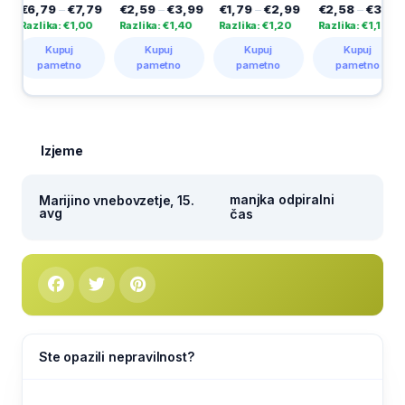
6,79
–
€7,79
€2,59
–
€3,99
€1,79
–
€2,99
€2,58
–
€3,69
€2
azlika: €1,00
Razlika: €1,40
Razlika: €1,20
Razlika: €1,11
Ra
Kupuj
Kupuj
Kupuj
Kupuj
pametno
pametno
pametno
pametno
Izjeme
manjka odpiralni
Marijino vnebovzetje, 15.
avg
čas
Ste opazili nepravilnost?