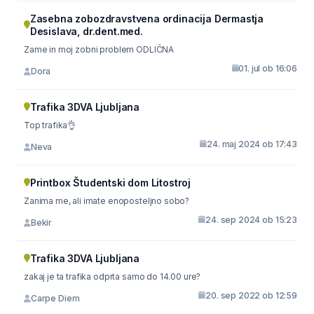
Zasebna zobozdravstvena ordinacija Dermastja
Desislava, dr.dent.med.
Zame in moj zobni problem ODLIČNA
01. jul ob 16:06
Dora
Trafika 3DVA Ljubljana
Top trafika👌
24. maj 2024 ob 17:43
Neva
Printbox Študentski dom Litostroj
Zanima me, ali imate enoposteljno sobo?
24. sep 2024 ob 15:23
Bekir
Trafika 3DVA Ljubljana
zakaj je ta trafika odprta samo do 14.00 ure?
20. sep 2022 ob 12:59
Carpe Diem