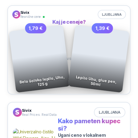
Sivix
LJUBLJANA
Resnične cene
Kaj je ceneje?
1,39 €
1,79 €
VS
Belo šolsko lepilo, Uhu,
Lepilo Uhu, glue pen,
50ml
125 g
Sivix
LJUBLJANA
Real Prices. Real Data
Kako pameten kupec
si?
Ugani ceno v lokalnem