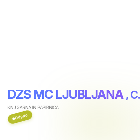
DZS MC LJUBLJANA
, C
KNJIGARNA IN PAPIRNICA
Odprto