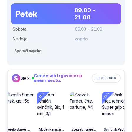
09.00 -
Petek
21.00
Sobota
09.00 - 21.00
Nedelja
zaprto
Sporoči napako
Cene vseh trgovcev na
Sivix
LJUBLJANA
enem mestu.
-30%
-30%
Lepilo Super Attak, gel, 5g
Moder kemični svinčnik, Bic, 1 mm, 3/1
Zvezek Target, črte, parfume, A4
Svinčnik Pilot, tehnični, Super grip z minica