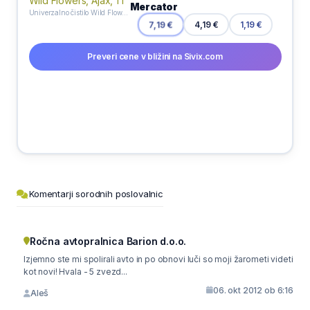
Mercator
Univerzalno čistilo Wild Flowers, Ajax, 1 l
7,19 €
4,19 €
1,19 €
Preveri cene v bližini na Sivix.com
Komentarji sorodnih poslovalnic
Ročna avtopralnica Barion d.o.o.
Izjemno ste mi spolirali avto in po obnovi luči so moji žarometi videti
kot novi! Hvala - 5 zvezd...
06. okt 2012 ob 6:16
Aleš