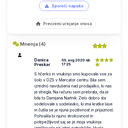
Sporoči napako
Prevzemi urejanje vnosa
Mnenja (4)
Danica
05. avg 2020 ob
Preskar
17:25
S hčerko in vnukinjo smo kupovale vse za
šolo v DZS v Mercator centru. Bila sem
izredno navdušena nad prodajalko, ki nas
je stregla. Na računu sem prebrala, da je
bila to Damijana Nartnik. Zelo dobro sta
sodelovale s sodelavko, ki ima kratke lase
in čutila se je njuna pozitivnost in prijaznost.
Pohvalila bi njuno strokovnost in
potrpežljivost saj se je moja vnukinja
izmišljevala pri izbiri potrebščin. Hvala