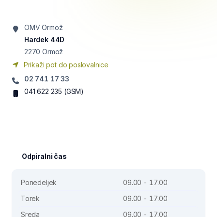
OMV Ormož
Hardek 44D
2270
Ormož
Prikaži pot do poslovalnice
02 741 17 33
041 622 235
(GSM)
Odpiralni čas
Ponedeljek
09.00 - 17.00
Torek
09.00 - 17.00
Sreda
09.00 - 17.00