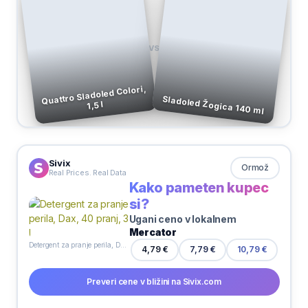
VS
Quattro Sladoled Colori,
Sladoled Žogica 140 ml
1,5 l
Sivix
Ormož
Real Prices. Real Data
Kako pameten kupec
si?
Ugani ceno v lokalnem
Mercator
Detergent za pranje perila, Dax, 40 pranj, 3 l
4,79 €
7,79 €
10,79 €
Preveri cene v bližini na Sivix.com