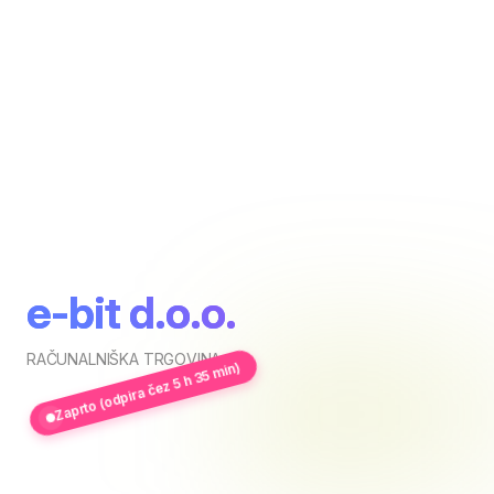
e-bit d.o.o.
RAČUNALNIŠKA TRGOVINA
Zaprto (odpira čez 5 h 35 min)