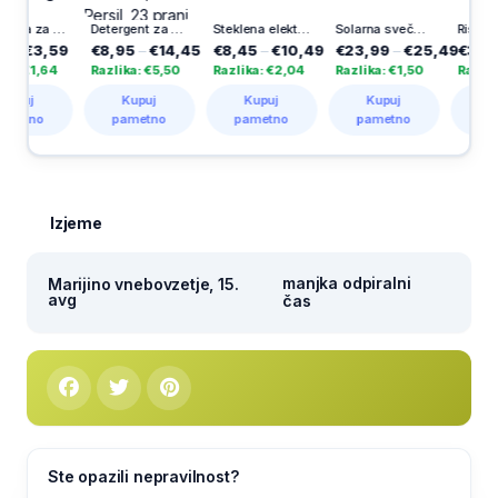
Poslastica za pse Vitakraft, kalcijeve kosti, ovite z račjim mesom, 80 g
Detergent za pranje perila Disc Expert Stain Removal, Persil, 23 pranj
Steklena elektronska sveča Herkul 60 dni, 1 kos
Solarna sveča Aurora, Vestina, 1000 dni
€3,59
€8,95
–
€14,45
€8,45
–
€10,49
€23,99
–
€25,49
€3,49
–
€1,64
Razlika: €5,50
Razlika: €2,04
Razlika: €1,50
Razlika: €
uj
Kupuj
Kupuj
Kupuj
Kupuj
tno
pametno
pametno
pametno
pamet
Izjeme
manjka odpiralni
Marijino vnebovzetje, 15.
avg
čas
Ste opazili nepravilnost?