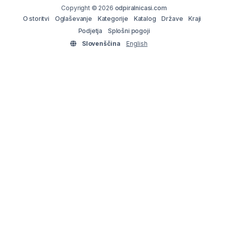
Copyright © 2026
odpiralnicasi.com
O storitvi
Oglaševanje
Kategorije
Katalog
Države
Kraji
Podjetja
Splošni pogoji
Slovenščina
English