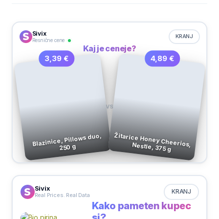
Sivix
KRANJ
Resnične cene
Kaj je ceneje?
4,89 €
3,39 €
VS
Blazinice, Pillows duo,
Žitarice Honey Cheerios, Nestle, 375 g
250 g
Sivix
KRANJ
Real Prices. Real Data
Kako pameten kupec
si?