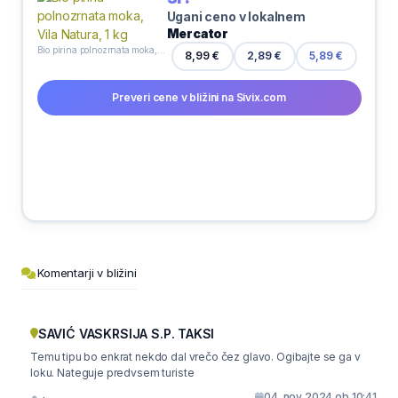
Ugani ceno v lokalnem
Mercator
Bio pirina polnozrnata moka, Vila Natura, 1 kg
8,99 €
2,89 €
5,89 €
Preveri cene v bližini na Sivix.com
Komentarji v bližini
SAVIĆ VASKRSIJA S.P. TAKSI
Temu tipu bo enkrat nekdo dal vrečo čez glavo. Ogibajte se ga v
loku. Nateguje predvsem turiste
04. nov 2024 ob 10:41