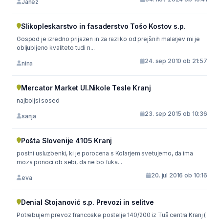
Janez
Slikopleskarstvo in fasaderstvo Tošo Kostov s.p.
Gospod je izredno prijazen in za razliko od prejšnih malarjev mi je
obljubljeno kvaliteto tudi n...
24. sep 2010 ob 21:57
nina
Mercator Market Ul.Nikole Tesle Kranj
najboljsi sosed
23. sep 2015 ob 10:36
sanja
Pošta Slovenije 4105 Kranj
postni usluzbenki, ki je porocena s Kolarjem svetujemo, da ima
moza ponoci ob sebi, da ne bo fuka...
20. jul 2016 ob 10:16
eva
Denial Stojanović s.p. Prevozi in selitve
Potrebujem prevoz francoske postelje 140/200 iz Tuš centra Kranj (