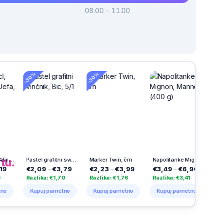
08.00 - 11.00
%
-30%
h
na
tu.
Pastel grafitni svinčnik, Bic, 5/1
Marker Twin, črn
Napolitanke Mignon, Manner (400 g)
,09
–
€3,79
€2,23
–
€3,99
€3,49
–
€6,90
€11,39
–
€1
lika: €1,70
Razlika: €1,76
Razlika: €3,41
Razlika: €4,1
upuj pametno
Kupuj pametno
Kupuj pametno
Kupuj pame