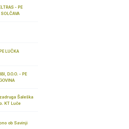
ELTRAS - PE
 SOLČAVA
. PE LUČKA
BI, D.O.O. - PE
GOVINA
 zadruga Šaleška
.o. KT Luče
bno ob Savinji