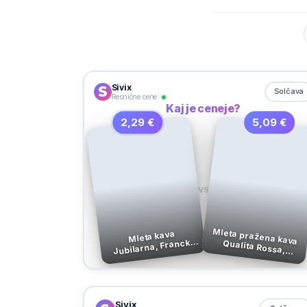
Sivix
Solčava
Resnične cene
Kaj je ceneje?
2,29 €
5,09 €
VS
Mleta pražena kava Qualita Rossa,
Mleta kava
Jubilarna, Franck,
Hausbrandt, 250 g
100 g
Sivix