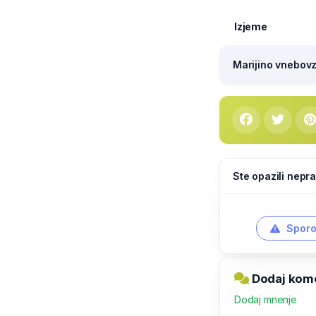
Izjeme
Marijino vnebovze
Ste opazili nepra
Sporo
Dodaj kome
Dodaj mnenje