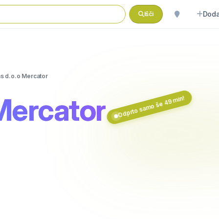
Doda
Išči
as d.o.o Mercator
 Mercator
Odprto samo še 49 min!