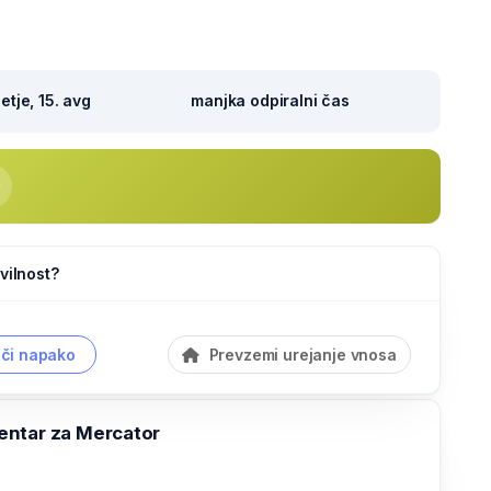
tje, 15. avg
manjka odpiralni čas
vilnost?
či napako
Prevzemi urejanje vnosa
ntar za Mercator