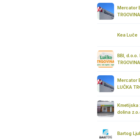
Mercator 
TRGOVINA
Kea Luče
BBI, d.o.o
TRGOVINA
Mercator B
LUČKA TR
Kmetijska
dolina z.o
Bartog Lju