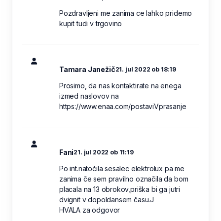
Pozdravljeni me zanima ce lahko pridemo
kupit tudi v trgovino
Tamara Janežič
21. jul 2022 ob 18:19
Prosimo, da nas kontaktirate na enega
izmed naslovov na
https://www.enaa.com/postaviVprasanje
Fani
21. jul 2022 ob 11:19
Po int.natočila sesalec elektrolux pa me
zanima če sem pravilno označila da bom
placala na 13 obrokov,priška bi ga jutri
dvignit v dopoldansem času.J
HVALA za odgovor