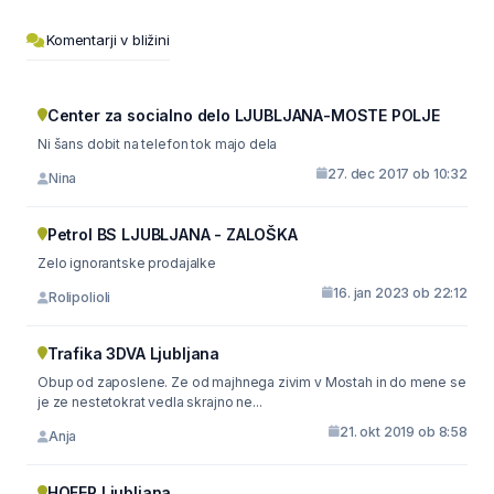
Komentarji v bližini
Center za socialno delo LJUBLJANA-MOSTE POLJE
Ni šans dobit na telefon tok majo dela
27. dec 2017 ob 10:32
Nina
Petrol BS LJUBLJANA - ZALOŠKA
Zelo ignorantske prodajalke
16. jan 2023 ob 22:12
Rolipolioli
Trafika 3DVA Ljubljana
Obup od zaposlene. Ze od majhnega zivim v Mostah in do mene se
je ze nestetokrat vedla skrajno ne...
21. okt 2019 ob 8:58
Anja
HOFER Ljubljana