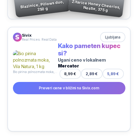
Blazinice, Pillows duo,
Žitarice Honey Cheerios, Nestle, 375 g
250 g
Sivix
Ljubljana
Real Prices. Real Data
Kako pameten kupec
si?
Ugani ceno v lokalnem
Mercator
Bio pirina polnozrnata moka, Vila Natura, 1 kg
8,99 €
2,89 €
5,89 €
Preveri cene v bližini na Sivix.com