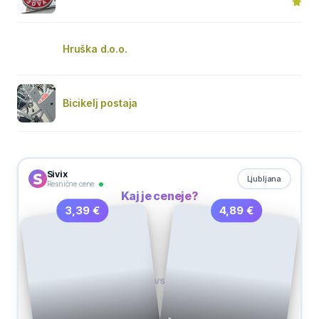
Hruška d.o.o.
Bicikelj postaja
Sivix
Ljubljana
Resnične cene
Kaj je ceneje?
4,89 €
3,39 €
VS