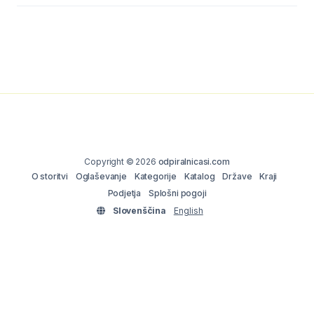
Copyright © 2026
odpiralnicasi.com
O storitvi
Oglaševanje
Kategorije
Katalog
Države
Kraji
Podjetja
Splošni pogoji
Slovenščina
English