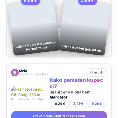
4,69 €
5,99 €
VS
Zobna Pasta Paradontax
Otroški zobni gel, 50 ml
Herbal 75 ml
Sivix
Hrastnik
Real Prices. Real Data
Kako pameten kupec
si?
Ugani ceno v lokalnem
Mercator
Razmaščevalec, Cillit Bang, 750 ml
6,29 €
3,29 €
9,29 €
Preveri cene v bližini na Sivix.com