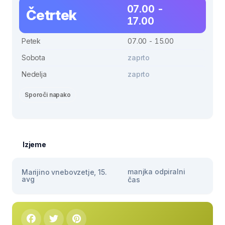
07.00 -
Četrtek
17.00
Petek
07.00 - 15.00
Sobota
zaprto
Nedelja
zaprto
Sporoči napako
Izjeme
manjka odpiralni
Marijino vnebovzetje, 15.
avg
čas