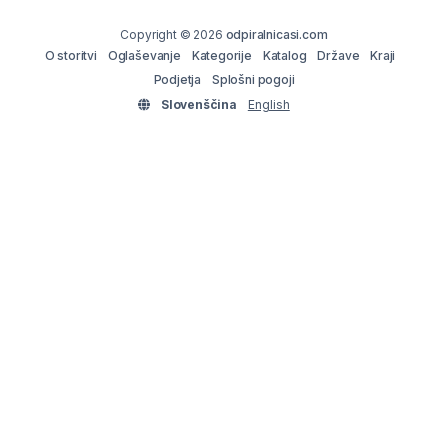
Copyright © 2026
odpiralnicasi.com
O storitvi
Oglaševanje
Kategorije
Katalog
Države
Kraji
Podjetja
Splošni pogoji
Slovenščina
English