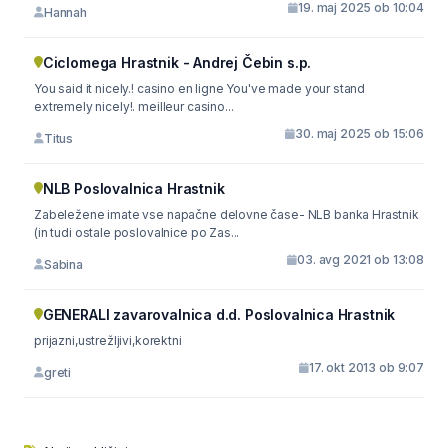
19. maj 2025 ob 10:04
Hannah
Ciclomega Hrastnik - Andrej Čebin s.p.
You said it nicely.! casino en ligne You've made your stand
extremely nicely!. meilleur casino...
30. maj 2025 ob 15:06
Titus
NLB Poslovalnica Hrastnik
Zabeležene imate vse napačne delovne čase- NLB banka Hrastnik
(in tudi ostale poslovalnice po Zas...
03. avg 2021 ob 13:08
Sabina
GENERALI zavarovalnica d.d. Poslovalnica Hrastnik
prijazni,ustrežljivi,korektni
17. okt 2013 ob 9:07
greti