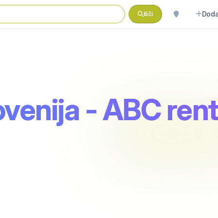
Doda
Išči
venija - ABC rent