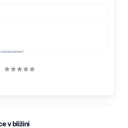
m obiskovalcem!
e v bližini