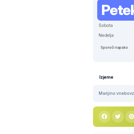
Pete
Sobota
Nedelja
Sporoči napako
Izjeme
Marijino vnebovze