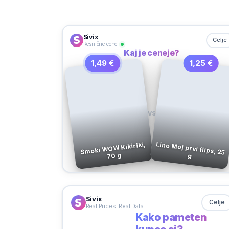
Sivix
Celje
Resnične cene
Kaj je ceneje?
1,49 €
1,25 €
VS
Lino Moj prvi flips, 25
Smoki WOW Kikiriki,
70 g
g
Sivix
Celje
Real Prices. Real Data
Kako pameten