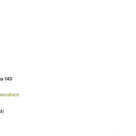
ta 140
slovalnice
M)