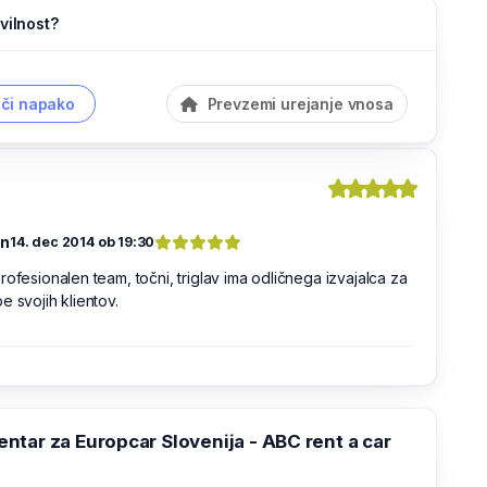
vilnost?
či napako
Prevzemi urejanje vnosa
an
14. dec 2014 ob 19:30
rofesionalen team, točni, triglav ima odličnega izvajalca za
e svojih klientov.
tar za Europcar Slovenija - ABC rent a car