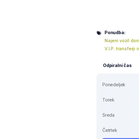
Ponudba:
Najem vozil doma
V.I.P. transferji 
Odpiralni čas
Ponedeljek
Torek
Sreda
Četrtek