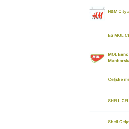
H&M Cityc
BS MOL C
MOL Bencin
Mariborska
Celjske m
SHELL CE
Shell Celj