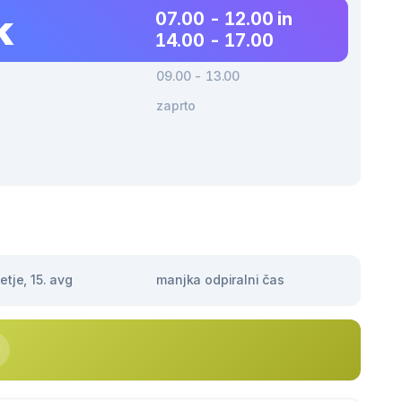
k
07.00 - 12.00 in
14.00 - 17.00
09.00 - 13.00
zaprto
tje, 15. avg
manjka odpiralni čas