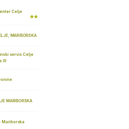
enter Celje
ELJE, MARIBORSKA
ski servis Celje
 III
esnine
LJE MARIBORSKA
e Mariborska