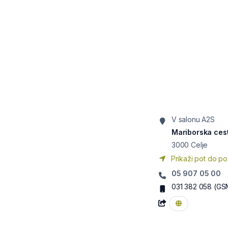
V salonu A2S
Mariborska ces
3000
Celje
Prikaži pot do po
05 907 05 00
031 382 058
(GS