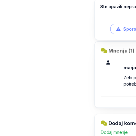
Ste opazili nepra
Sporo
Mnenja (1)
marj
Zelo p
potreb
Dodaj komen
Dodaj mnenje