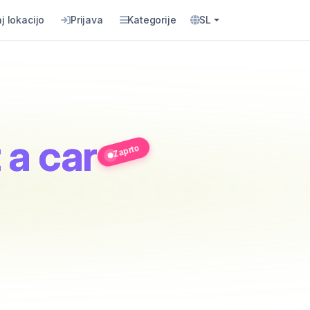
j lokacijo
Prijava
Kategorije
SL
 a car
Zaprto