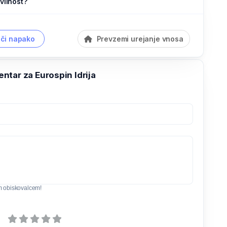
vilnost?
či napako
Prevzemi urejanje vnosa
tar za Eurospin Idrija
m obiskovalcem!