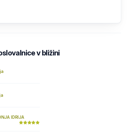
lovalnice v bližini
ja
ja
NJA IDRIJA