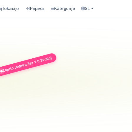
j lokacijo
Prijava
Kategorije
SL
Zaprto (odpira čez 2 h 31 min)