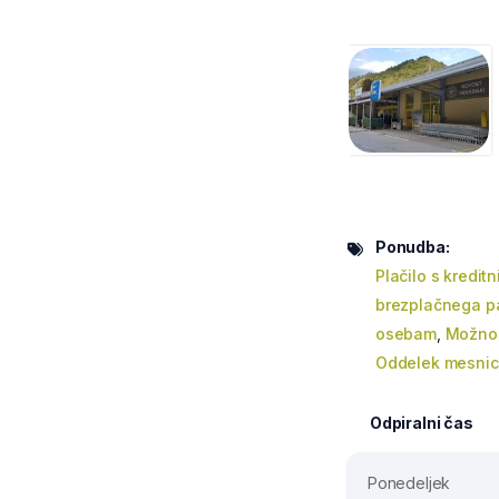
Ponudba:
Plačilo s kreditn
brezplačnega pa
osebam
,
Možnos
Oddelek mesni
Odpiralni čas
Ponedeljek