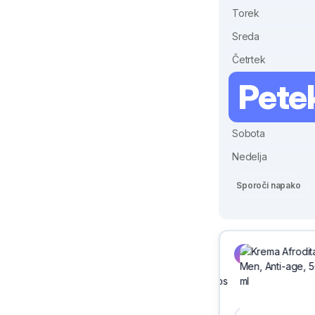
Torek
Sreda
Četrtek
Pete
Sobota
Nedelja
Sporoči napako
Sivix