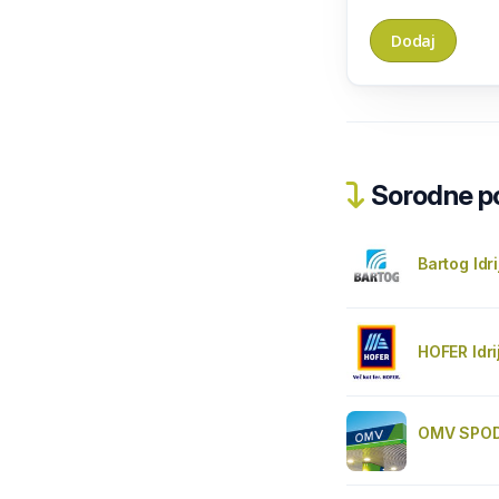
Sorodne pos
Bartog Idri
HOFER Idri
OMV SPOD