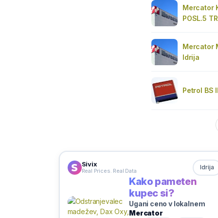
Mercator 
POSL.5 T
Mercator 
Idrija
Petrol BS 
Sivix
Idrija
Real Prices. Real Data
Kako pameten
kupec si?
Ugani ceno v lokalnem
Mercator