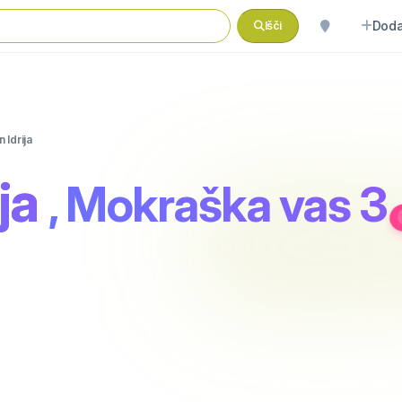
Doda
Išči
 Idrija
ja
, Mokraška vas 3