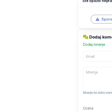
Ste opazili nepra
Sporo
Dodaj komen
Dodaj mnenje
Mnenje bo vidno vse
Ocena