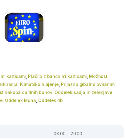
imi karticami
,
Plačilo z bančnimi karticami
,
Možnost
rkiranja
,
Klimatsko hlajenje
,
Prijazno gibalno oviranim
t nakupa darilnih bonov
,
Oddelek sadja in zelenjave
,
ce
,
Oddelek kruha
,
Oddelek rib
08.00 - 20.00